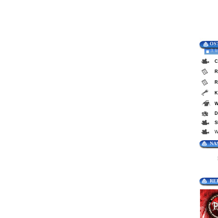
OS
3. 
C
R
R
K
W
D
S
W
NA
RE