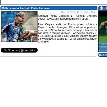
Pi
Rozwiązany kontrakt Piotra Ceglarza
Data: 26.06.26; 10:37 Dodał:
Neo
Kontrakt Piotra Ceglarza z Ruchem Chorzów
został rozwiązany za porozumieniem stron.
Piotr Ceglarz trafił do Ruchu przed rokiem z
Motoru Lublin. Rozegrał 29 spotkań o punkty i
jedno w STS Pucharze Polski. Zdobył 5 bramek, w
tym dwie z rzutów karnych - wszystkie między 7.
a 10. kolejką Betclic 1 Ligi. Minionej wiosny zaliczył
14 występów, z czego 13 - w roli zmiennika. (Ruch
Chorzów)
Drużyna
Waldema
w drugie
RE