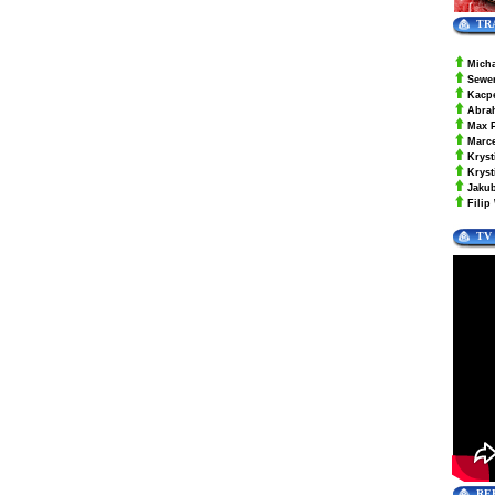
TR
Mich
Sewe
Kacp
Abra
Max 
Marc
Kryst
Krys
Jaku
Filip
TV
RE