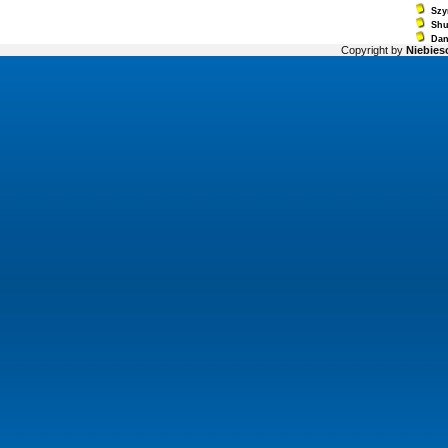
Szy
Sh
Dan
Copyright by
Niebiesc