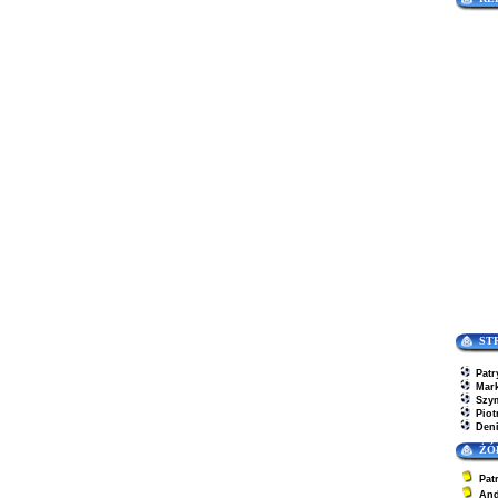
ST
Patr
Mar
Szy
Piot
Den
ŻÓ
Pat
And