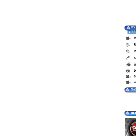
OS
3. 
C
R
R
K
W
D
S
W
NA
RE