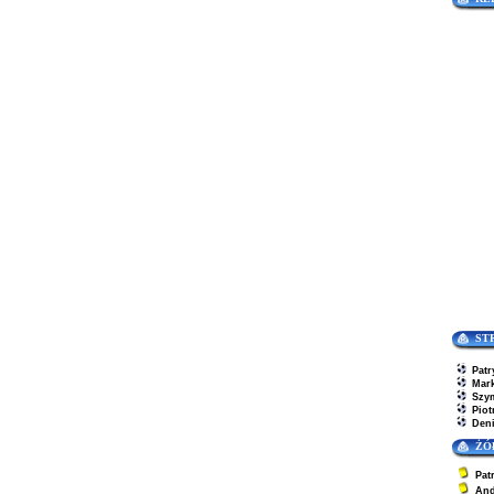
ST
Patr
Mar
Szy
Piot
Den
ŻÓ
Pat
And