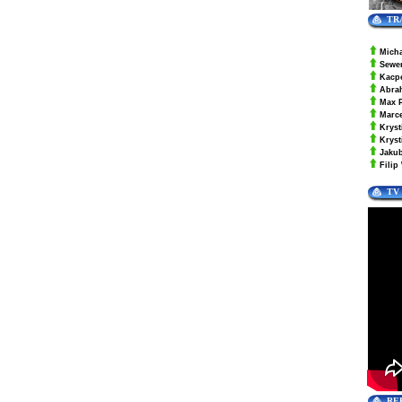
TR
Mich
Sewe
Kacp
Abra
Max 
Marc
Kryst
Krys
Jaku
Filip
TV
RE