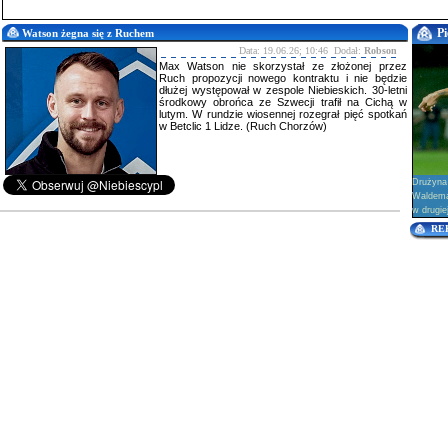
Pi
Watson żegna się z Ruchem
Data: 19.06.26; 10:46 Dodał:
Robson
Max Watson nie skorzystał ze złożonej przez
Ruch propozycji nowego kontraktu i nie będzie
dłużej występował w zespole Niebieskich. 30-letni
środkowy obrońca ze Szwecji trafił na Cichą w
lutym. W rundzie wiosennej rozegrał pięć spotkań
w Betclic 1 Lidze. (Ruch Chorzów)
Drużyna
Waldema
w drugie
RE