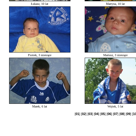
Łukasz, 10 lat
Martyna, 10 lat
Piotrek, 3 miesiące
Mariusz, 3 miesiące
Marek, 6 lat
Wojtek, 5 lat
[
01
] [
02
] [
03
] [
04
] [
05
] [
06
] [
07
] [
08
] [
09
] [
1