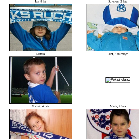
Iza, 8 lat
Szymon, 2 lata
Sandra
Olaf, 4 miesiące
Michał, 4 lata
Marta, 2 lata