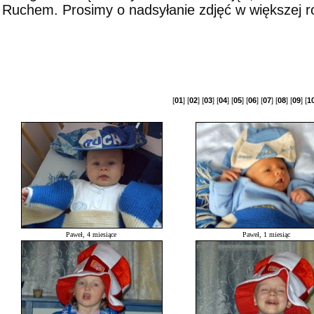
Ruchem. Prosimy o nadsyłanie zdjęć w większej roz
[
01
] [
02
] [
03
] [
04
] [
05
] [
06
] [
07
] [
08
] [
09
] [
1
Paweł, 4 miesiące
Paweł, 1 miesiąc