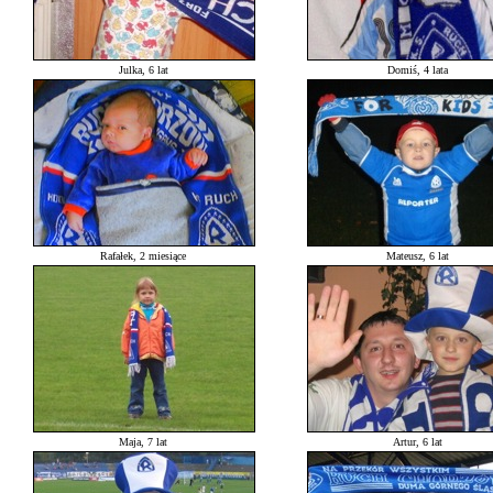
Julka, 6 lat
Domiś, 4 lata
Rafałek, 2 miesiące
Mateusz, 6 lat
Maja, 7 lat
Artur, 6 lat