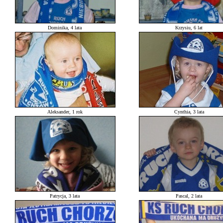
Dominika, 4 lata
Krzysiu, 6 lat
Aleksander, 1 rok
Cynthia, 3 lata
Patrycja, 3 lata
Pascal, 2 lata