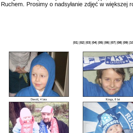
Ruchem. Prosimy o nadsyłanie zdjęć w większej roz
[
01
] [
02
] [
03
] [
04
] [
05
] [
06
] [
07
] [
08
] [
09
] [
1
Dawid, 4 lata
Kinga, 8 lat