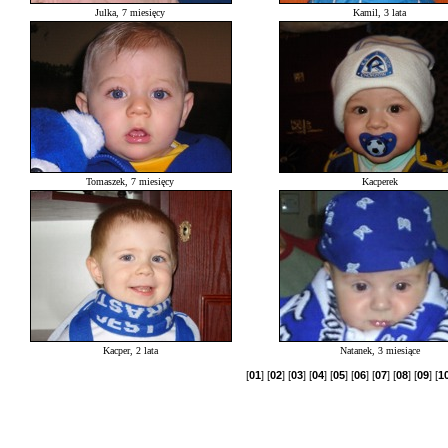
Julka, 7 miesięcy
Kamil, 3 lata
Tomaszek, 7 miesięcy
Kacperek
Kacper, 2 lata
Natanek, 3 miesiące
[
01
] [
02
] [
03
] [
04
] [
05
] [
06
] [
07
] [
08
] [
09
] [
1