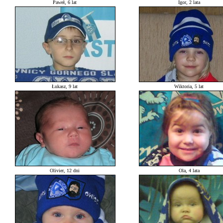
Paweł, 6 lat
Igor, 2 lata
Łukasz, 9 lat
Wiktoria, 5 lat
Olivier, 12 dni
Ola, 4 lata