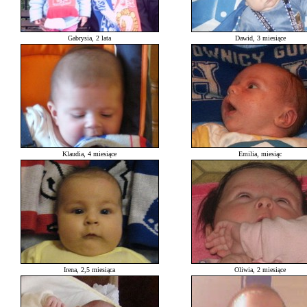
Gabrysia, 2 lata
Dawid, 3 miesiące
Klaudia, 4 miesiące
Emilia, miesiąc
Irena, 2,5 miesiąca
Oliwia, 2 miesiące