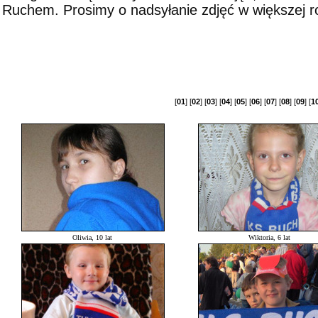
Ruchem. Prosimy o nadsyłanie zdjęć w większej roz
[
01
] [
02
] [
03
] [
04
] [
05
] [
06
] [
07
] [
08
] [
09
] [
1
Oliwia, 10 lat
Wiktoria, 6 lat