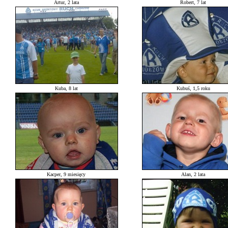
Artur, 2 lata
Robert, 7 lat
Kuba, 8 lat
Kubuś, 1,5 roku
Kacper, 9 miesięcy
Alan, 2 lata