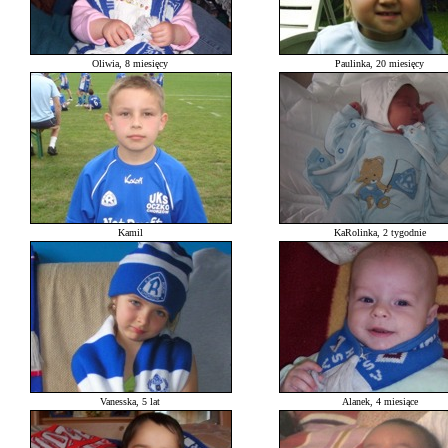
Oliwia, 8 miesięcy
Paulinka, 20 miesięcy
Kamil
KaRolinka, 2 tygodnie
Vanesska, 5 lat
Alanek, 4 miesiące