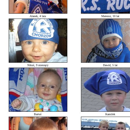
Alanek, 4 lata
Mateusz, 10 lat
Nikuś, 9 miesięcy
Dawid, 5 lat
Bartuś
Kamilek