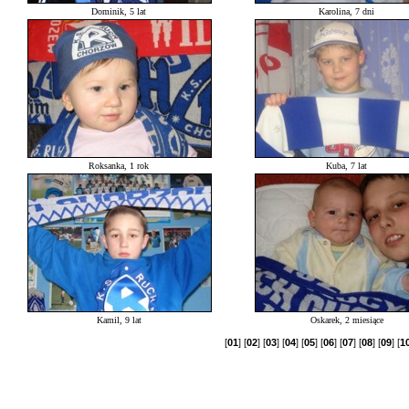
Dominik, 5 lat
Karolina, 7 dni
Roksanka, 1 rok
Kuba, 7 lat
Kamil, 9 lat
Oskarek, 2 miesiące
[
01
] [
02
] [
03
] [
04
] [
05
] [
06
] [
07
] [
08
] [
09
] [
1