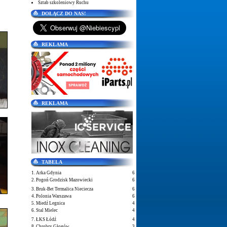
Sztab szkoleniowy Ruchu
DOŁĄCZ DO NAS!
REKLAMA
REKLAMA
TABELA
1. Arka Gdynia
6
2. Pogoń Grodzisk Mazowiecki
6
3. Bruk-Bet Termalica Nieciecza
6
4. Polonia Warszawa
6
5. Miedź Legnica
4
6. Stal Mielec
4
7. ŁKS Łódź
4
8. Chrobry Głogów
3