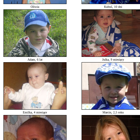
Oliwia
Kubuś, 10 dni
Adam, 6 lat
Julka, 9 miesięcy
Emilka, 4 miesiące
Marcin, 2,5 roku