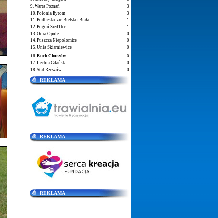
9. Warta Poznań
3
10. Polonia Bytom
3
11. Podbeskidzie Bielsko-Biała
1
12. Pogoń Sied1lce
1
13. Odra Opole
0
14. Puszcza Niepołomice
0
15. Unia Skierniewice
0
16.
Ruch Chorzów
0
17. Lechia Gdańsk
0
18. Stal Rzeszów
0
REKLAMA
REKLAMA
REKLAMA