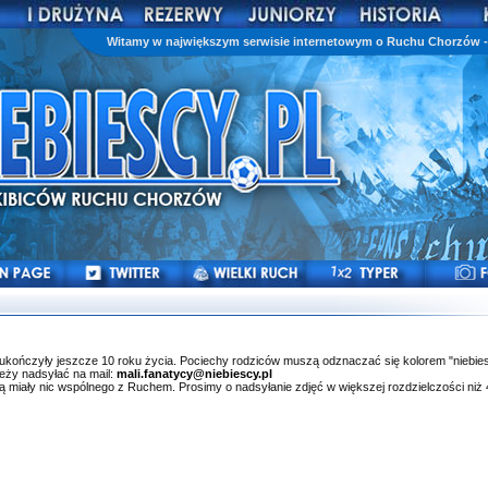
Witamy w największym serwisie internetowym o Ruchu Chorzów - 
ie ukończyły jeszcze 10 roku życia. Pociechy rodziców muszą odznaczać się kolorem "niebie
leży nadsyłać na mail:
mali.fanatycy@niebiescy.pl
ą miały nic wspólnego z Ruchem. Prosimy o nadsyłanie zdjęć w większej rozdzielczości niż