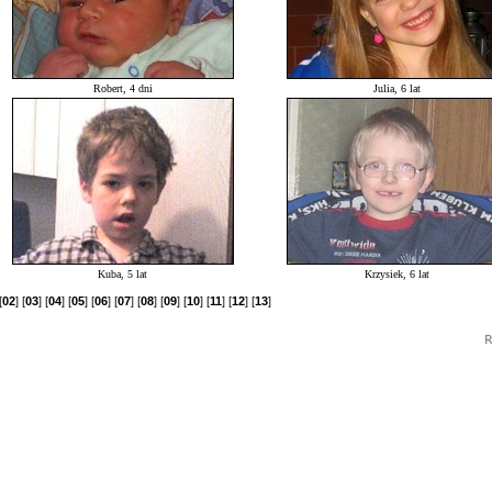
Robert, 4 dni
Julia, 6 lat
Kuba, 5 lat
Krzysiek, 6 lat
[
02
] [
03
] [
04
] [
05
] [
06
] [
07
] [
08
] [
09
] [
10
] [
11
] [
12
] [
13
]