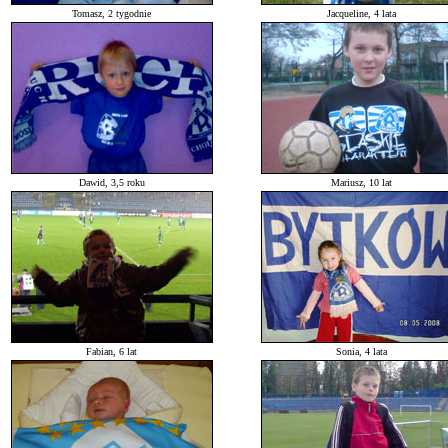
Tomasz, 2 tygodnie
Jacqueline, 4 lata
Dawid, 3,5 roku
Mariusz, 10 lat
Fabian, 6 lat
Sonia, 4 lata