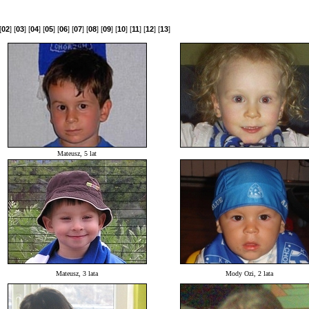
[
02
] [
03
] [
04
] [
05
] [
06
] [
07
] [
08
] [
09
] [
10
] [
11
] [
12
] [
13
]
Mateusz, 5 lat
Mateusz, 3 lata
Mody Ozi, 2 lata