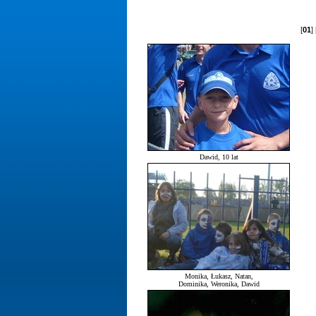
[
01
] 
Dawid, 10 lat
Monika, Łukasz, Natan,
Dominika, Weronika, Dawid