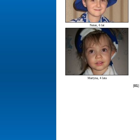
Natan, 6 lat
Martyna, 4 lata
[
01
] 