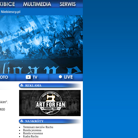
Niebiescy.pl
REKLAMA
skim".
 400
NA SKRÓTY
Terminarz meczów Ruchu
Runda jesienna
Runda wiosenna
Kadra Ruchu