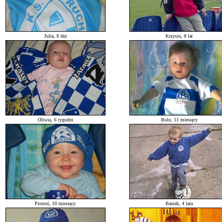
Julia, 8 dni
Krzysiu, 8 lat
Oliwia, 6 tygodni
Bolo, 11 miesięcy
Piotruś, 10 miesięcy
Bastek, 4 lata