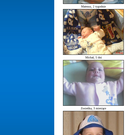
Mateusz, 2 tygodnie
Michał, 5 dni
Zosieńka, 3 miesiące