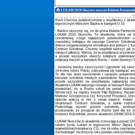
LUKAM 2010 Skoczów nowym Klubem Partnersk
Da
Ruch Chorzów podpisał umowę o współpracy z aka
tegorocznym Mistrzem Śląska w kategorii U-15.
- Bardzo cieszymy się, że do grona Klubów Partner
LUKAM 2010 Skoczów. To akademia, która od la
szkoleniową, czego najlepszym potwierdzeniem 
zawodnicy trafiający do naszego Centrum Szkolenia
dobrze zorganizowanymi ośrodkami jest jednym z f
Centrum Szkolenia. Chcemy wspólnie tworzyć jak na
młodych piłkarzy. Wierzę, że ta współpraca przyniesie
a przede wszystkim otworzy kolejnym utalentow
realizacji marzeń w barwach Ruchu – mówi Seweryn S
- Jesteśmy bardzo zaszczyceni i ogromnie się ciesz
14-krotny mistrz Polski, zdecydował się nawiązać w
To dla nas duże wyróżnienie i zarazem potwierdze
kierunek szkolenia młodych zawodników. Nasza wspó
przede wszystkim na umożliwianiu najbardziej u
Akademii LUKAM dalszego rozwoju w barwach Ruchu
powiedzieć, że w Ruchu szkoli się ponad dziesi
Wśród nich są między innymi Filip Kędziera, Kacpe
Mateusz Grzegorzyca czy Krzysztof Przydacz, którzy 
obecnie walczą w nim o swoje miejsce. Kolejni 
strukturach Centrum Szkolenia, a opinie rodzi
Podkreślają wysoki poziom szkolenia, profesjon
przekonanie, że przejście do Ruchu było dla ich d
Ireneusz Kościelniak, prezes akademii LUKAM 2010 
LUKAM Skoczów to akademia zrzeszająca ponad 120 
rokiem życia. Lukam to tegoroczny Mistrz Śląska 
wojewódzkiej trampkarzy C1), ma za sobą zwycięstw
Zachodniego” na drużynę roku powiatu cieszyńskiego