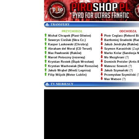
TRANSFERY
PRZYCHODZĄ
ODCHODZĄ
Michał Chrapek
(Piast Gliwice)
Piotr Ceglarz (Rekord Bi
Seweryn Cieślak
(Skra Cz.)
Bartłomiej Gradecki (Ra
Kacper Laskowski
(Chrobry)
Jakub Jendryka (Raków)
Abraham del Moral
(CD Teruel)
Szymon Karasiński
(Zagł
Max Pawłowski
(Raków)
Marko Kolar (Sandecja 
Marcel Potoczny
(rezerwy)
Mo Mezghrani
(?)
Krystian Rostek
(Śląsk Wrocław)
Dominik Preisler (Artis 
Krystian Wachowiak
(Stal Rzeszów)
Mateusz Szwoch
(?)
Jakub Wrąbel
(Miedź Legnica)
Jakub Szymański
(?)
Filip Wójcik
(Motor Lublin)
Przemysław Szymiński
(?
Max Watson
(?)
TV NIEBIESCY