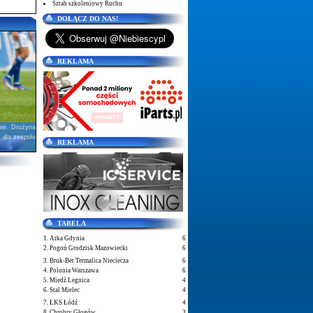
Sztab szkoleniowy Ruchu
DOŁĄCZ DO NAS!
REKLAMA
nie. Drużyna
 dla zespołu
REKLAMA
TABELA
1. Arka Gdynia
6
2. Pogoń Grodzisk Mazowiecki
6
3. Bruk-Bet Termalica Nieciecza
6
4. Polonia Warszawa
6
5. Miedź Legnica
4
6. Stal Mielec
4
7. ŁKS Łódź
4
8. Chrobry Głogów
3