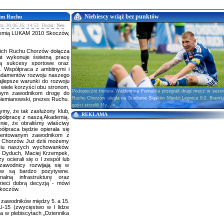
Niebiescy wciąż bez punktów
im Ruchu
ta: 30.06.26; 14:53 Dodał:
Neo
demią LUKAM 2010 Skoczów,
skich Ruchu Chorzów dołącza
t wykonuje świetną pracę
są sukcesy sportowe oraz
. Współpraca z ambitnymi i
undamentów rozwoju naszego
jlepsze warunki do rozwoju
 wiele korzyści obu stronom,
Podopieczni trenera Waldemara Fornalika przegrali drugi mecz w sezo
anym zawodnikom drogę do
Ruchu Chorzów uległa na Stadionie Śląskim Miedzi Legnica 0:2. Bramki
iemianowski, prezes Ruchu.
gości strzelili My...
»
ymy, że tak zasłużony klub,
REKLAMA
spółpracę z naszą Akademią.
nie, że obraliśmy właściwy
łpraca będzie opierała się
talentowanym zawodnikom z
 Chorzów. Już dziś możemy
ęciu naszych wychowanków.
r Dyduch, Maciej Krzempek,
ocierali się o I zespół lub
zawodnicy rozwijają się w
ców są bardzo pozytywne.
alną infrastrukturę oraz
zieci dobrą decyzją - mówi
Skoczów.
zawodników między 5. a 15.
U-15 (zwycięstwo w I lidze
a w plebiscytach „Dziennika
.