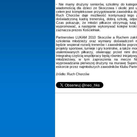
- Nie mamy drużyny seniorów, szkolimy do kategor
wiadomością dla dzieci ze Skoczowa i okolic je
celem jest kompleksowe przygotowanie zawodnika do 
Ruch Chorzów daje możliwość kontynuacji tego 
doświadczoną kadrą trenerską, dobrą szkołą, odp
Czas pokazuje, że młodzi piłkarze otrzymują tutaj
wypromować, a następnie wykonywać kolejne kroki w
zaznacza prezes Kościelniak.
Partnerstwo LUKAM 2010 Skoczów a Ruchem zakła
szkolenia młodzieży oraz wymiany doświadczeń m
będzie wspierał rozwój trenerów i zawodników poprze
projekty sportowe, turnieje i gry kontrolne, a także mo
utalentowanych piłkarzy, otwierając przed nimi d
Integralną częścią współpracy będą również inicjatywy
młodzieżowy, w tym zaproszenia na mecze Nie
wyprowadzania pierwszej drużyny na murawę Superau
eskorcie przez najmłodszych zawodników Klubu Partn
źródło: Ruch Chorzów