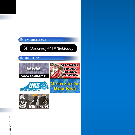
TV NIEBIESCY
BUTTONY
6
6
5
5
4