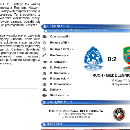
ii U-15. Dlatego tak ważną
st umowa z Ruchem. Naszym
kolejnych etapów kariery, a
procesu. To środowisko z
owiednim warsztatem pracy.
 swoje szanse, potrafią się
 profesjonalnej karierze -
OSTATNI MECZ
2. kolejka I ligi - 02.08.2026 r. godz. 14:30, Chorzów
da współpracę w zakresie
Czas na szpil »
iędzy klubami. Nasz Klub
z szkolenia, staże, wspólne
Relacja LIVE »
nitorował postępy najbardziej
rogę do Centrum Szkolenia.
Relacja z meczu »
 promujące futbol dziecięcy i
Konferencja »
bieskich oraz możliwość
0:2
to.pl Stadionu Śląskiego w
M. Chrapek »
erskiego.
D. Modrzyk »
D. Grabiński »
RUCH - MIEDŹ LEGNI
P. Manowski »
Mazur 74' (k
D. Sobociński »
Szymoniak 8
Kulisy »
Skrót meczu »
NASTĘPNY MECZ
POLONIA WARSZAWA - RUCH CHORZÓW
:
ul. Konwiktorska 6, Warszawa
07.08.2026 r. godz. 20:30
REKLAMA