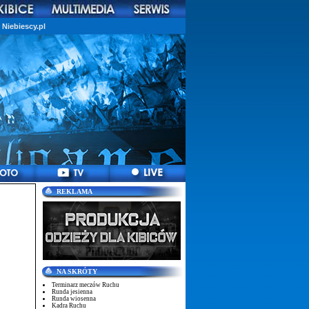
Niebiescy.pl
REKLAMA
NA SKRÓTY
Terminarz meczów Ruchu
Runda jesienna
Runda wiosenna
Kadra Ruchu