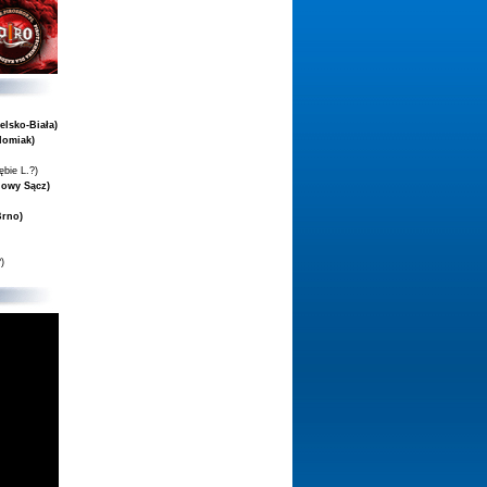
elsko-Biała)
domiak)
ębie L.?)
Nowy Sącz)
Brno)
)