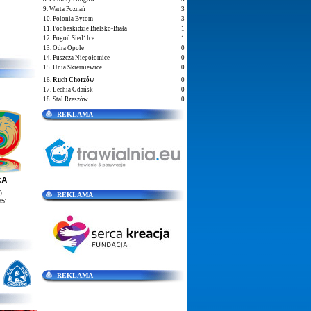
9. Warta Poznań
3
10. Polonia Bytom
3
11. Podbeskidzie Bielsko-Biała
1
12. Pogoń Sied1lce
1
13. Odra Opole
0
14. Puszcza Niepołomice
0
15. Unia Skierniewice
0
16.
Ruch Chorzów
0
17. Lechia Gdańsk
0
18. Stal Rzeszów
0
REKLAMA
CA
)
REKLAMA
5'
REKLAMA