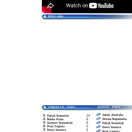
REKLAMA
STRZELCY - TOP 5 ASYSTY - TOP 5
Jakub Jendryka
14
Patryk Szwedzik
6
Shuma Nagamatsu
Marko Kolar
6
Szymon Szymański
Patryk Szwedzik
5
Piotr Ceglarz
Denis Ventura
5
Denis Ventura
Piotr Ceglarz