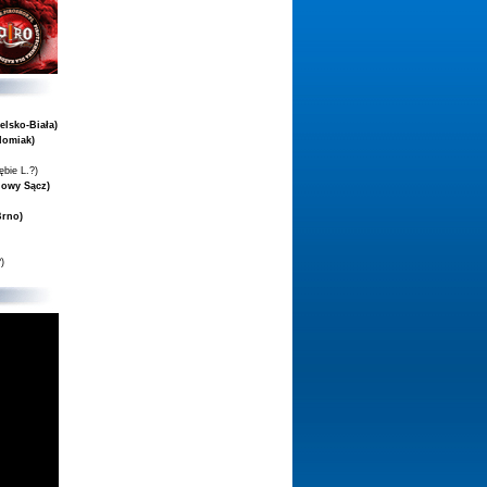
elsko-Biała)
domiak)
ębie L.?)
Nowy Sącz)
Brno)
)