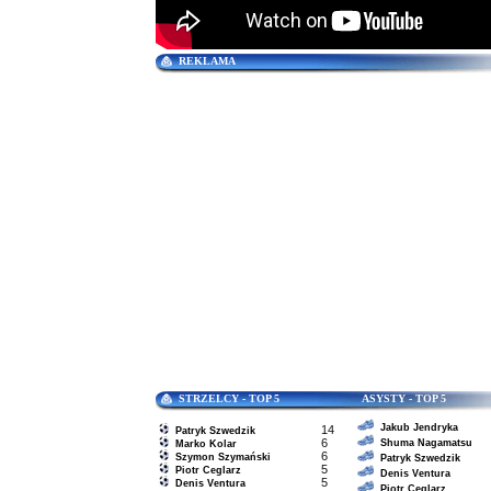
REKLAMA
STRZELCY - TOP 5 ASYSTY - TOP 5
Jakub Jendryka
14
Patryk Szwedzik
6
Shuma Nagamatsu
Marko Kolar
6
Szymon Szymański
Patryk Szwedzik
5
Piotr Ceglarz
Denis Ventura
5
Denis Ventura
Piotr Ceglarz