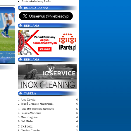
Sztab szkoleniowy Ruchu
DOŁĄCZ DO NAS!
REKLAMA
nie. Drużyna
 dla zespołu
REKLAMA
TABELA
1. Arka Gdynia
6
2. Pogoń Grodzisk Mazowiecki
6
3. Bruk-Bet Termalica Nieciecza
6
4. Polonia Warszawa
6
5. Miedź Legnica
4
6. Stal Mielec
4
7. ŁKS Łódź
4
8. Chrobry Głogów
3