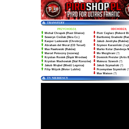
TRANSFERY
PRZYCHODZĄ
ODCHODZĄ
Michał Chrapek
(Piast Gliwice)
Piotr Ceglarz (Rekord Bi
Seweryn Cieślak
(Skra Cz.)
Bartłomiej Gradecki (Ra
Kacper Laskowski
(Chrobry)
Jakub Jendryka (Raków)
Abraham del Moral
(CD Teruel)
Szymon Karasiński
(Zagł
Max Pawłowski
(Raków)
Marko Kolar (Sandecja 
Marcel Potoczny
(rezerwy)
Mo Mezghrani
(?)
Krystian Rostek
(Śląsk Wrocław)
Dominik Preisler (Artis 
Krystian Wachowiak
(Stal Rzeszów)
Mateusz Szwoch
(?)
Jakub Wrąbel
(Miedź Legnica)
Jakub Szymański
(?)
Filip Wójcik
(Motor Lublin)
Przemysław Szymiński
(?
Max Watson
(?)
TV NIEBIESCY