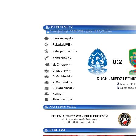
OSTATNI MECZ
2. kolejka I ligi - 02.08.2026 r. godz. 14:30, Chorzów
Czas na szpil »
Relacja LIVE »
Relacja z meczu »
Konferencja »
0:2
M. Chrapek »
D. Modrzyk »
D. Grabiński »
RUCH - MIEDŹ LEGNI
P. Manowski »
Mazur 74' (k
D. Sobociński »
Szymoniak 8
Kulisy »
Skrót meczu »
NASTĘPNY MECZ
POLONIA WARSZAWA - RUCH CHORZÓW
:
ul. Konwiktorska 6, Warszawa
07.08.2026 r. godz. 20:30
REKLAMA