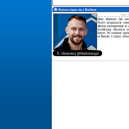
Watson żegna się z Ruchem
Data: 
Max Watson nie sko
Ruch propozycji now
dłużej występował w z
środkowy obrońca ze
lutym. W rundzie wios
w Betclic 1 Lidze. (R