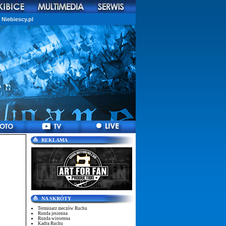
Niebiescy.pl
REKLAMA
NA SKRÓTY
Terminarz meczów Ruchu
Runda jesienna
Runda wiosenna
Kadra Ruchu