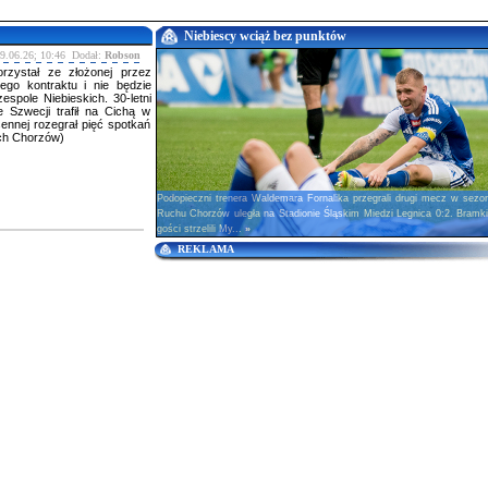
Niebiescy wciąż bez punktów
19.06.26; 10:46 Dodał:
Robson
rzystał ze złożonej przez
ego kontraktu i nie będzie
espole Niebieskich. 30-letni
 Szwecji trafił na Cichą w
ennej rozegrał pięć spotkań
uch Chorzów)
Podopieczni trenera Waldemara Fornalika przegrali drugi mecz w sezo
Ruchu Chorzów uległa na Stadionie Śląskim Miedzi Legnica 0:2. Bramki
gości strzelili My...
»
REKLAMA