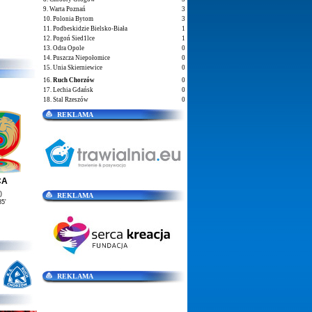
9. Warta Poznań
3
10. Polonia Bytom
3
11. Podbeskidzie Bielsko-Biała
1
12. Pogoń Sied1lce
1
13. Odra Opole
0
14. Puszcza Niepołomice
0
15. Unia Skierniewice
0
16.
Ruch Chorzów
0
17. Lechia Gdańsk
0
18. Stal Rzeszów
0
REKLAMA
CA
)
REKLAMA
5'
REKLAMA