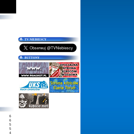
TV NIEBIESCY
BUTTONY
6
6
5
5
4