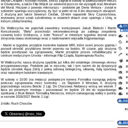
Michał Chrapek i Krystian Rostek, którzy zagrali w sobotę w jubileuszowym meczu
w Oświęcimiu, a także Filip Wójcik (w weekend jeszcze nie wystąpił) oraz Abraham
del Moral. Hiszpan z powodu mikrourazu - podobnie jak Denis Ventura - został w
sobotnim sparingu oszczędzony, by być w pełni sił na 9 dni obozowych obciążeń.
Z drużyną jest także Seweryn Cieślak, 18-letni napastnik Skry Częstochowa,
testowany przez sztab szkoleniowy w ostatnich dniach oraz sparingu z Unią, w
którym zdobył bramkę.
OS
Do Wałbrzycha nie pojechali zawodnicy kontuzjowani: Jakub Bielecki i Martin
2. 
Konczkowski. "Bielu" przechodzi rekonwalescencję po zabiegu zespolenia
czwartej kości śródręcza, z kolei "Konczi" w minionym tygodniu doznał urazu
C
skręcenia stawu skokowego wraz z naderwaniem więzadła trójgraniastego.
R
- Martin w tygodniu przejdzie kontrolne badanie MRI, które oceni proces gojenia i
pozwoli określić przybliżony termin powrotu na boisko. W czasie, gdy drużyna
R
będzie przebywać na zgrupowaniu, Martin przejdzie proces rehabilitacyjny w
K
centrum medycznym Urovita - informuje Filip Czapla, fizjoterapeuta Ruchu.
M
W Wałbrzychu nasza drużyna spędziła już kilka dni ostatniego zimowego okresu
przygotowawczego. Podobnie jak w styczniu, tak i tym razem do jej dyspozycji
D
będzie ośrodek Aqua Zdrój z pełną odnową biologiczną, siłownią, halą sportową
D
oraz naturalnym boiskiem trawiastym.
P
W sobotę o 10:00 (na miejscu) podopieczni trenera Fornalika rozegrają jedyny
podczas zgrupowania mecz kontrolny - ze Śląskiem II Wrocław, 6. drużyną
D
poprzedniego sezonu Betclic 2 Ligi. Do Chorzowa Niebiescy wrócą we wtorek 7
K
lipca po porannym treningu i pozostawać im będzie 19 dni do wyjazdowego
spotkania z Bruk-Betem Termaliką Nieciecza, którym zainaugurują walkę o punkty
S
w sezonie 2026/2027 Betclic 1 Ligi.
NA
źródło: Ruch Chorzów
P
RE