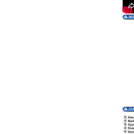
RE
ST
Patr
Mar
Szy
Piot
Den