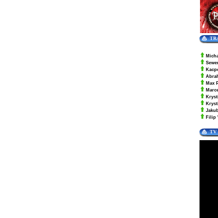
TR
Mich
Sewe
Kacp
Abra
Max 
Marc
Kryst
Krys
Jaku
Filip
TV