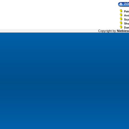
ŻÓ
Pat
And
Szy
Sh
Dan
Copyright by
Niebiesc