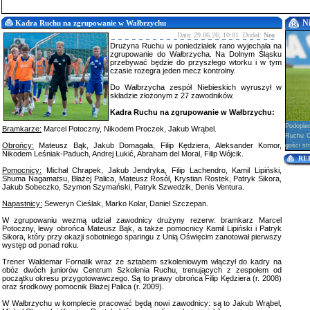
N
Kadra Ruchu na zgrupowanie w Wałbrzychu
Data: 29.06.26; 10:01 Dodał:
Neo
Drużyna Ruchu w poniedziałek rano wyjechała na
zgrupowanie do Wałbrzycha. Na Dolnym Śląsku
przebywać będzie do przyszłego wtorku i w tym
czasie rozegra jeden mecz kontrolny.
Do Wałbrzycha zespół Niebieskich wyruszył w
składzie złożonym z 27 zawodników.
Kadra Ruchu na zgrupowanie w Wałbrzychu:
Podopie
Bramkarze:
Marcel Potoczny, Nikodem Proczek, Jakub Wrąbel.
Ruchu Ch
Obrońcy:
Mateusz Bąk, Jakub Domagała, Filip Kędziera, Aleksander Komor,
gości str
Nikodem Leśniak-Paduch, Andrej Lukić, Abraham del Moral, Filip Wójcik.
RE
Pomocnicy:
Michał Chrapek, Jakub Jendryka, Filip Lachendro, Kamil Lipiński,
Shuma Nagamatsu, Błażej Palica, Mateusz Rosół, Krystian Rostek, Patryk Sikora,
Jakub Sobeczko, Szymon Szymański, Patryk Szwedzik, Denis Ventura.
Napastnicy:
Seweryn Cieślak, Marko Kolar, Daniel Szczepan.
W zgrupowaniu wezmą udział zawodnicy drużyny rezerw: bramkarz Marcel
Potoczny, lewy obrońca Mateusz Bąk, a także pomocnicy Kamil Lipiński i Patryk
Sikora, który przy okazji sobotniego sparingu z Unią Oświęcim zanotował pierwszy
występ od ponad roku.
Trener Waldemar Fornalik wraz ze sztabem szkoleniowym włączył do kadry na
obóz dwóch juniorów Centrum Szkolenia Ruchu, trenujących z zespołem od
początku okresu przygotowawczego. Są to prawy obrońca Filip Kędziera (r. 2008)
oraz środkowy pomocnik Błażej Palica (r. 2009).
W Wałbrzychu w komplecie pracować będą nowi zawodnicy: są to Jakub Wrąbel,