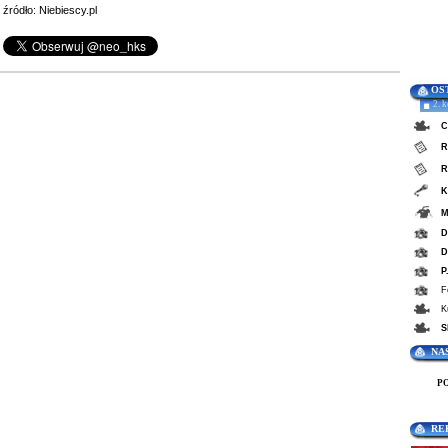
źródło: Niebiescy.pl
OS
2. 
C
R
R
K
M
D
D
P
F
K
S
NA
P
RE