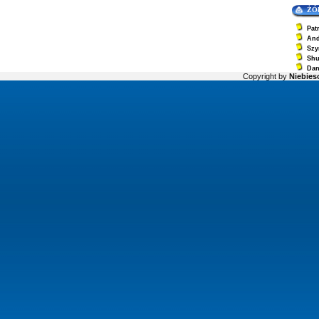
ŻÓ
Pat
And
Szy
Sh
Dan
Copyright by
Niebiesc