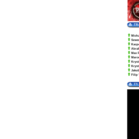
TR
Mich
Sewe
Kacp
Abra
Max 
Marc
Kryst
Krys
Jaku
Filip
TV