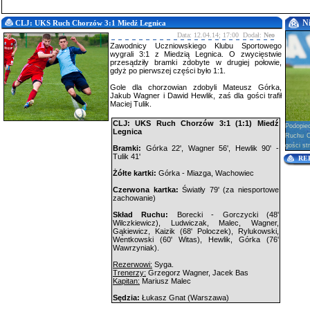
N
CLJ: UKS Ruch Chorzów 3:1 Miedź Legnica
Data: 12.04.14; 17:00 Dodał:
Neo
Zawodnicy Uczniowskiego Klubu Sportowego
wygrali 3:1 z Miedzią Legnica. O zwycięstwie
przesądziły bramki zdobyte w drugiej połowie,
gdyż po pierwszej części było 1:1.
Gole dla chorzowian zdobyli Mateusz Górka,
Jakub Wagner i Dawid Hewlik, zaś dla gości trafił
Maciej Tulik.
CLJ: UKS Ruch Chorzów 3:1 (1:1) Miedź
Podopie
Legnica
Ruchu Ch
gości str
Bramki:
Górka 22', Wagner 56', Hewlik 90' -
Tulik 41'
RE
Żółte kartki:
Górka - Miazga, Wachowiec
Czerwona kartka:
Światły 79' (za niesportowe
zachowanie)
Skład Ruchu:
Borecki - Gorczycki (48'
Wilczkiewicz), Ludwiczak, Malec, Wagner,
Gąkiewicz, Kaizik (68' Poloczek), Rylukowski,
Wentkowski (60' Witas), Hewlik, Górka (76'
Wawrzyniak).
Rezerwowi:
Syga.
Trenerzy:
Grzegorz Wagner, Jacek Bas
Kapitan:
Mariusz Malec
Sędzia:
Łukasz Gnat (Warszawa)