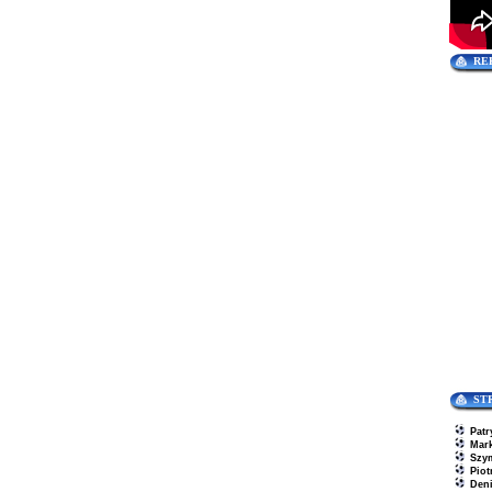
RE
ST
Patr
Mar
Szy
Piot
Den