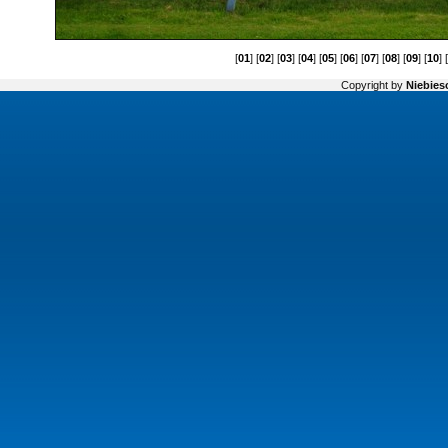
[
01
] [
02
] [
03
] [
04
] [
05
] [
06
] [
07
] [
08
] [
09
] [
10
] 
Copyright by
Niebiesc