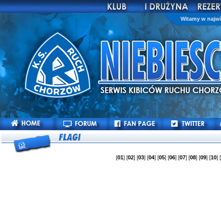
Witamy w najwi
[
01
] [
02
] [
03
] [
04
] [
05
] [
06
] [
07
] [
08
] [
09
] [
10
] 