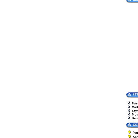
ST
Patr
Mar
Szy
Piot
Den
ŻÓ
Pat
And