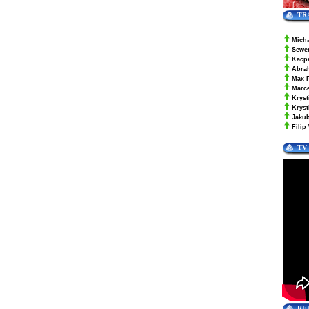
TR
Mich
Sewe
Kacp
Abra
Max 
Marc
Kryst
Krys
Jaku
Filip
TV
RE