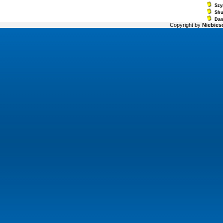
Szy
Sh
Dan
Copyright by
Niebiesc