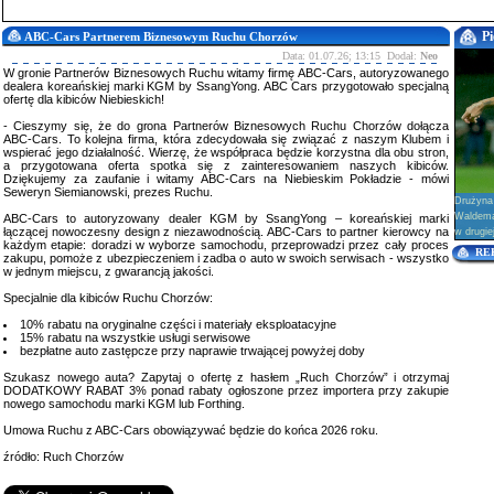
Pi
ABC-Cars Partnerem Biznesowym Ruchu Chorzów
Data: 01.07.26; 13:15 Dodał:
Neo
W gronie Partnerów Biznesowych Ruchu witamy firmę ABC-Cars, autoryzowanego
dealera koreańskiej marki KGM by SsangYong. ABC Cars przygotowało specjalną
ofertę dla kibiców Niebieskich!
- Cieszymy się, że do grona Partnerów Biznesowych Ruchu Chorzów dołącza
ABC-Cars. To kolejna firma, która zdecydowała się związać z naszym Klubem i
wspierać jego działalność. Wierzę, że współpraca będzie korzystna dla obu stron,
a przygotowana oferta spotka się z zainteresowaniem naszych kibiców.
Dziękujemy za zaufanie i witamy ABC-Cars na Niebieskim Pokładzie - mówi
Seweryn Siemianowski, prezes Ruchu.
Drużyna
Waldema
ABC-Cars to autoryzowany dealer KGM by SsangYong – koreańskiej marki
łączącej nowoczesny design z niezawodnością. ABC-Cars to partner kierowcy na
w drugie
każdym etapie: doradzi w wyborze samochodu, przeprowadzi przez cały proces
RE
zakupu, pomoże z ubezpieczeniem i zadba o auto w swoich serwisach - wszystko
w jednym miejscu, z gwarancją jakości.
Specjalnie dla kibiców Ruchu Chorzów:
10% rabatu na oryginalne części i materiały eksploatacyjne
15% rabatu na wszystkie usługi serwisowe
bezpłatne auto zastępcze przy naprawie trwającej powyżej doby
Szukasz nowego auta? Zapytaj o ofertę z hasłem „Ruch Chorzów” i otrzymaj
DODATKOWY RABAT 3% ponad rabaty ogłoszone przez importera przy zakupie
nowego samochodu marki KGM lub Forthing.
Umowa Ruchu z ABC-Cars obowiązywać będzie do końca 2026 roku.
źródło: Ruch Chorzów