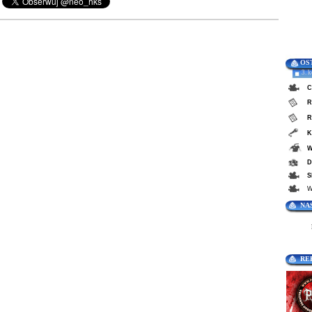
OS
3. 
C
R
R
K
W
D
S
W
NA
RE