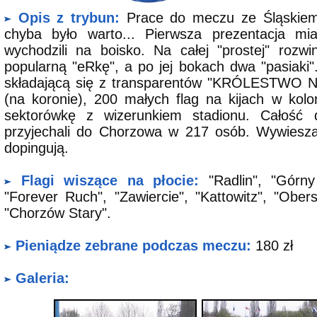
Opis z trybun:
Prace do meczu ze Śląskiem 
chyba było warto... Pierwsza prezentacja mia
wychodzili na boisko. Na całej "prostej" rozw
popularną "eRkę", a po jej bokach dwa "pasiaki"
składającą się z transparentów "KRÓLESTWO NI
(na koronie), 200 małych flag na kijach w kolo
sektorówkę z wizerunkiem stadionu. Całość d
przyjechali do Chorzowa w 217 osób. Wywieszają
dopingują.
Flagi wiszące na płocie:
"Radlin", "Górny
"Forever Ruch", "Zawiercie", "Kattowitz", "Ober
"Chorzów Stary".
Pieniądze zebrane podczas meczu:
180 zł
Galeria: