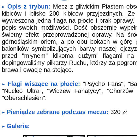
Opis z trybun:
Mecz z gliwickim Piastem obs
kibiców i blisko 200 kibiców przyjezdnych. Ze
wywieszona jedna flaga na płocie i brak oprawy. 
popis swoich możliwości. Dość obszernie wypeł
świetny efekt przeprowadzonej oprawy. Na śro
górnośląskim orłem, a po obu bokach w górę pos
baloników symbolizujących barwy naszej ojczy
przed "młynem" kilkoma dużymi flagami na 
dopingowaliśmy piłkarzy Ruchu, którzy za pogrom
brawa i owację na stojąco.
Flagi wiszące na płocie:
"Psycho Fans", "Bato
"Nucleo Ultra", "Widzew Fanatycy", "Chorzów 
"Oberschlesien".
Pieniądze zebrane podczas meczu:
320 zł
Galeria: