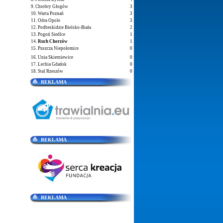
9. Chrobry Głogów
3
10. Warta Poznań
3
11. Odra Opole
3
12. Podbeskidzie Bielsko-Biała
2
13. Pogoń Siedlce
1
14.
Ruch Chorzów
1
15. Puszcza Niepołomice
0
16. Unia Skierniewice
0
17. Lechia Gdańsk
0
18. Stal Rzeszów
0
REKLAMA
REKLAMA
REKLAMA