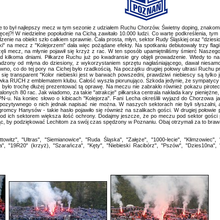
e to był najlepszy mecz w tym sezonie z udziałem Ruchu Chorzów. Świetny doping, znakom
cej?! W niedzielne popołudnie na Cichą zawitało 10.000 ludzi. Co warte podkreślenia, ty
enie na obiekt szło całkiem sprawnie. Cała prosta, młyn, sektor Rudy Śląskiej oraz "dziesi
ki" na mecz z "Kolejorzem" dała więc pożądane efekty. Na spotkaniu debiutowały trzy flag
ęli mecz, na młynie pojawił się krzyż z rac. W ten sposób upamiętniliśmy śmierć Naszego
zed kilkoma dniami. Piłkarze Ruchu już po kwadransie gry objęli prowadzenie. Wtedy to n
dzony od młyna do dziesiony, z wykorzystaniem sprzętu nagłaśniającego, dawał niesamow
wno, co do tej pory na Cichej było rzadkością. Na początku drugiej połowy ultrasi Ruchu p
ł się transparent "Kolor niebieski jest w barwach powszedni, prawdziwi niebiescy są tylko j
torówka RUCH z emblematem klubu. Całość wyszła piorunująco. Szkoda jedynie, że sympatyc
a było trochę dłużej prezentować tą oprawę. Na meczu nie zabrakło również pokazu pirote
onych 80 rac. Jak wiadomo, za takie "atrakcje" piłkarska centrala nakłada kary pieniężne,
N-u. Na koniec słowo o kibicach "Kolejorza". Fani Lecha określili wyjazd do Chorzowa j
c pozytywnego o nich jednak napisać nie można. W naszych sektorach nie byli słyszalni, 
gromcy Hanysów - takie hasło pojawiło się również na szalikach gości. W drugiej połowie
ę pod ich sektorem większa ilość ochrony. Dodajmy jeszcze, że po meczu pod sektor gośc
jąc, by podziękować Lechitom za swój czas spędzony w Poznaniu. Obaj otrzymali za to bra
witz", "Ultras", "Siemianowice", "Ruda Śląska", "Załęże", "1000-lecie", "Klimzowiec",
a", "19R20" (krzyż), "Szarańcza", "Kęty", "Niebieski Racibórz", "Pszów", "Dzies10na", 