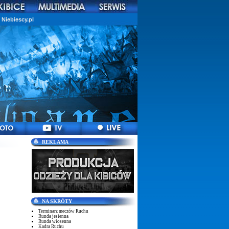
Niebiescy.pl
REKLAMA
NA SKRÓTY
Terminarz meczów Ruchu
Runda jesienna
Runda wiosenna
Kadra Ruchu