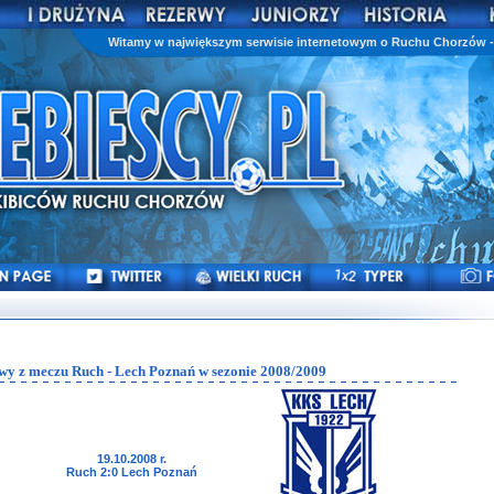
Witamy w największym serwisie internetowym o Ruchu Chorzów - 
wy z meczu Ruch - Lech Poznań w sezonie 2008/2009
19.10.2008 r.
Ruch 2:0 Lech Poznań