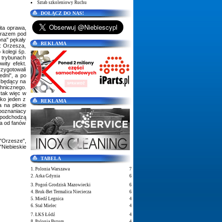
Sztab szkoleniowy Ruchu
DOŁĄCZ DO NAS!
ita oprawa,
m razem pod
ona" pękały
REKLAMA
i: Orzesza,
 kolegi śp.
a trybunach
ity efekt.
rzygotowali
edni", a po
y będący na
chnicznego.
 tak więc w
ako jeden z
REKLAMA
a na płocie
 poznaniacy
i podchodzą
wa od fanów
 "Orzesze",
"Niebieskie
TABELA
1. Polonia Warszawa
7
2. Arka Gdynia
6
3. Pogoń Grodzisk Mazowiecki
6
4. Bruk-Bet Termalica Nieciecza
6
5. Miedź Legnica
4
6. Stal Mielec
4
7. ŁKS Łódź
4
8. Polonia Bytom
4