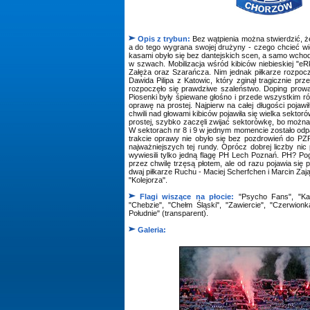
Opis z trybun:
Bez wątpienia można stwierdzić, ż
a do tego wygrana swojej drużyny - czego chcieć wię
kasami obyło się bez dantejskich scen, a samo wchodz
w szwach. Mobilizacja wśród kibiców niebieskiej "eR
Załęża oraz Szarańcza. Nim jednak piłkarze rozpocz
Dawida Pilipa z Katowic, który zginął tragicznie pr
rozpoczęło się prawdziwe szaleństwo. Doping prowa
Piosenki były śpiewane głośno i przede wszystkim ró
oprawę na prostej. Najpierw na całej długości pojawi
chwili nad głowami kibiców pojawiła się wielka sek
prostej, szybko zaczęli zwijać sektorówkę, bo możn
W sektorach nr 8 i 9 w jednym momencie zostało odpal
trakcie oprawy nie obyło się bez pozdrowień do PZP
najważniejszych tej rundy. Oprócz dobrej liczby ni
wywiesili tylko jedną flagę PH Lech Poznań. PH? Po
przez chwilę trzęsą płotem, ale od razu pojawia si
dwaj piłkarze Ruchu - Maciej Scherfchen i Marcin Za
"Kolejorza".
Flagi wiszące na płocie:
"Psycho Fans", "Katto
"Chebzie", "Chełm Śląski", "Zawiercie", "Czerwionk
Południe" (transparent).
Galeria: