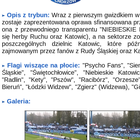
Opis z trybun:
Wraz z pierwszym gwizdkiem w
zostaje zaprezentowana oprawa sfinansowana prz
ona z przewodniego transparentu "NIEBIESKIE
się herby Ruchu oraz Katowic), a na sektorze zo
poszczególnych dzielnic Katowic, które póź
zajmowanym przez fanów z Rudy Śląskiej oraz Ka
Flagi wiszące na płocie:
"Psycho Fans", "Siem
Śląskie", "Świętochłowice", "Niebieskie Katowi
"Radlin", "Kety", "Pszów", "Racibórz", "Orzesz
Bieruń", "Łódzki Widzew", "Zgierz" (Widzewa), "G
Galeria: