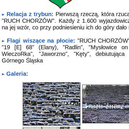
Relacja z trybun:
Pierwszą rzeczą, która rzuca
"RUCH CHORZÓW". Każdy z 1.600 wyjazdowiczó
na jej wzór, co przy podniesieniu ich do góry dało 
Flagi wiszące na płocie:
"RUCH CHORZÓW", "P
"19 [E] 68" (Elany), "Radlin", "Mysłowice on
WieczoRka", "Jaworzno", "Kęty", debiutując
Górnego Śląska
Galeria: