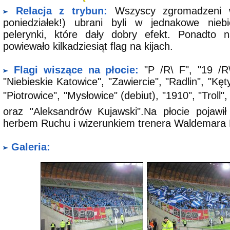
Relacja z trybun:
Wszyscy zgromadzeni w
poniedziałek!) ubrani byli w jednakowe niebi
pelerynki, które dały dobry efekt. Ponadto 
powiewało kilkadziesiąt flag na kijach.
Flagi wiszące na płocie:
"P /R\ F", "19 /R\
"Niebieskie Katowice", "Zawiercie", "Radlin", "Kęt
"Piotrowice", "Mysłowice" (debiut), "1910", "Troll"
oraz "Aleksandrów Kujawski".Na płocie pojawi
herbem Ruchu i wizerunkiem trenera Waldemara F
Galeria: