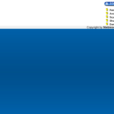
ŻÓ
Pat
And
Szy
Sh
Dan
Copyright by
Niebiesc