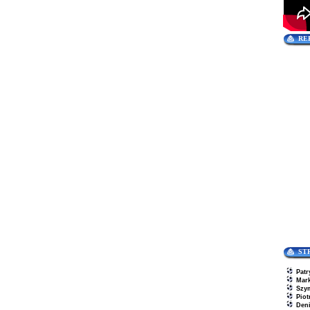
RE
ST
Patr
Mar
Szy
Piot
Den