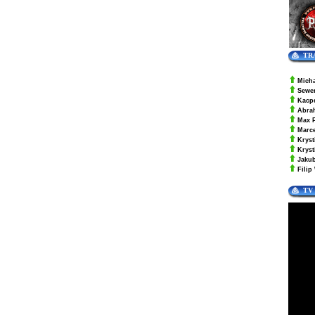
TR
Mich
Sewe
Kacp
Abra
Max 
Marc
Kryst
Krys
Jaku
Filip
TV