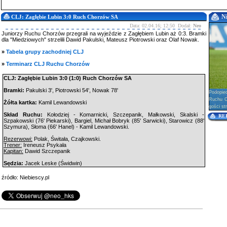
N
CLJ: Zagłębie Lubin 3:0 Ruch Chorzów SA
Data: 02.04.16; 12:50 Dodał:
Neo
Juniorzy Ruchu Chorzów przegrali na wyjeździe z Zagłębiem Lubin aż 0:3. Bramki
dla "Miedziowych" strzelili Dawid Pakulski, Mateusz Piotrowski oraz Olaf Nowak.
»
Tabela grupy zachodniej CLJ
»
Terminarz CLJ Ruchu Chorzów
CLJ: Zagłębie Lubin 3:0 (1:0) Ruch Chorzów SA
Bramki:
Pakulski 3', Piotrowski 54', Nowak 78'
Podopie
Ruchu Ch
Żółta kartka:
Kamil Lewandowski
gości str
Skład Ruchu:
Kołodziej - Komarnicki, Szczepanik, Małkowski, Skalski -
RE
Szpakowski (76' Piekarski), Bargiel, Michał Bobryk (85' Sarwicki), Starowicz (88'
Szymura), Słoma (66' Hanel) - Kamil Lewandowski.
Rezerwowi:
Polak, Świtała, Czajkowski.
Trener:
Ireneusz Psykała
Kapitan:
Dawid Szczepanik
Sędzia:
Jacek Leske (Świdwin)
źródło: Niebiescy.pl