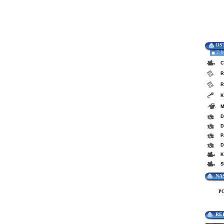
OS
2. 
C
R
R
K
M
D
D
P
D
K
S
NA
P
RE