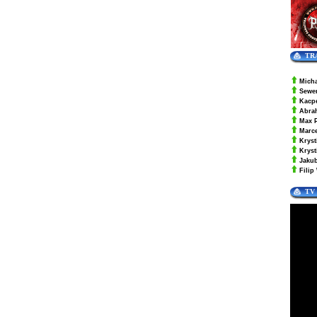
TR
Mich
Sewe
Kacp
Abra
Max 
Marc
Kryst
Krys
Jaku
Filip
TV