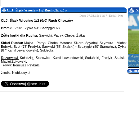
N
CLJ: Śląsk Wrocław 1:2 Ruch Chorzów
Data: 07.03.15; 11:17 Dodał:
Neo
CLJ: Śląsk Wrocław 1:2 (0:0) Ruch Chorzów
Bramki:
? 90' - Żyłka 53', Szczygieł 63'
Żółte kartki dla Ruchu:
Sarwicki, Patryk Cheba, Żyłka
Skład Ruchu:
Majda - Patryk Cheba, Mateusz Sikora, Spychaj, Szymura - Michał
Bobryk, Szol (73' Fredyk), Sarwicki (58' Skalski) - Szczygieł (80' Starowicz), Żyłka
(87' Kamil Lewandowski), Sołdecki.
Podopie
Rezerwowi:
Kołodziej, Starowicz, Kamil Lewandowski, Stefański, Fredyk, Skalski,
Ruchu Ch
Maciej Żukowski.
Trener:
Ireneusz Psykała
gości str
RE
źródło: Niebiescy.pl