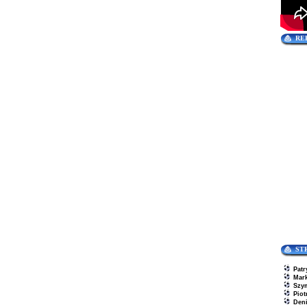
RE
ST
Patr
Mar
Szy
Piot
Den