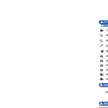
OS
2. 
C
R
R
K
M
D
D
P
D
K
S
NA
P
RE