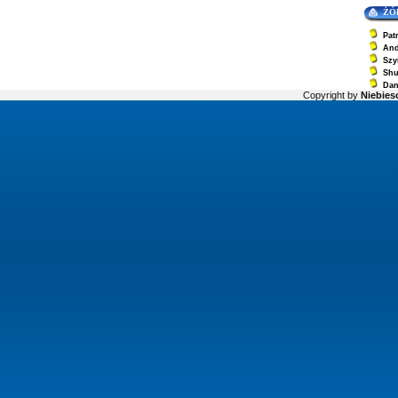
ŻÓ
Pat
And
Szy
Sh
Dan
Copyright by
Niebiesc