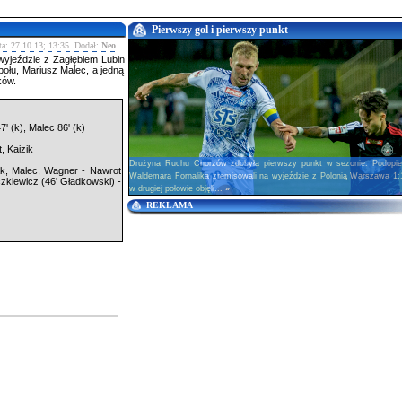
Pierwszy gol i pierwszy punkt
ta: 27.10.13; 13:35 Dodał:
Neo
yjeździe z Zagłębiem Lubin
połu, Mariusz Malec, a jedną
ków.
' (k), Malec 86' (k)
, Kaizik
Drużyna Ruchu Chorzów zdobyła pierwszy punkt w sezonie. Podopiec
k, Malec, Wagner - Nawrot
Waldemara Fornalika zremisowali na wyjeździe z Polonią Warszawa 1:
czkiewicz (46' Gładkowski) -
w drugiej połowie objęli...
»
REKLAMA