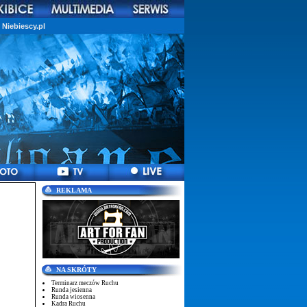
Niebiescy.pl
REKLAMA
NA SKRÓTY
Terminarz meczów Ruchu
Runda jesienna
Runda wiosenna
Kadra Ruchu