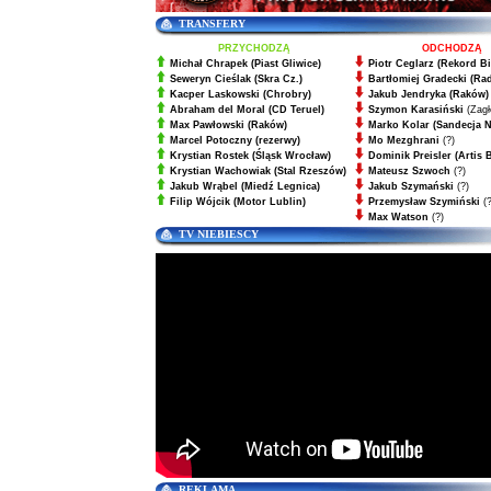
TRANSFERY
PRZYCHODZĄ
ODCHODZĄ
Michał Chrapek
(Piast Gliwice)
Piotr Ceglarz (Rekord Bi
Seweryn Cieślak
(Skra Cz.)
Bartłomiej Gradecki (Ra
Kacper Laskowski
(Chrobry)
Jakub Jendryka (Raków)
Abraham del Moral
(CD Teruel)
Szymon Karasiński
(Zagł
Max Pawłowski
(Raków)
Marko Kolar (Sandecja 
Marcel Potoczny
(rezerwy)
Mo Mezghrani
(?)
Krystian Rostek
(Śląsk Wrocław)
Dominik Preisler (Artis 
Krystian Wachowiak
(Stal Rzeszów)
Mateusz Szwoch
(?)
Jakub Wrąbel
(Miedź Legnica)
Jakub Szymański
(?)
Filip Wójcik
(Motor Lublin)
Przemysław Szymiński
(?
Max Watson
(?)
TV NIEBIESCY
REKLAMA