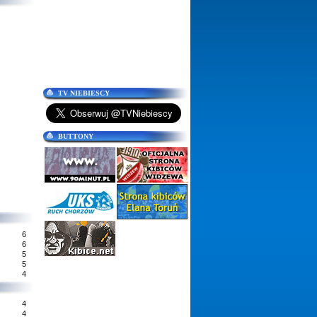
TV NIEBIESCY
BUTTONY
6
6
5
5
4
4
4