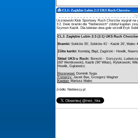
CLJ: Zagłębie Lubin 2:3 UKS Ruch Chorzów
Da
Uczniowski Klub Sportowy Ruch Chorzów wygrał na w
3:2. Dwie bramki dla "Niebieskich" zdobył kapitan zes
Szymon Kaizik. Dla lubinian dwa gole strzelił Eryk Sob
CLJ: Zagłębie Lubin 2:3 (2:1) UKS Ruch Chorzów
Bramki:
Sobków 35', Sobków 41' - Kaizik 26', Malec 47
Żółte kartki:
Komidaj, Błąd, Zagórski - Hewlik, Nawrot
Skład UKS-u Ruch:
Borecki - Gorczycki, Ludwicza
(60' Wentkowski), Kaizik (90' Witas), Rylukowski, Wil
Hewlik, Gąkiewicz.
Rezerwowi:
Dominik Syga.
Trenerzy:
Jacek Bas, Grzegorz Wagner
Kapitan:
Mariusz Malec
źródło: Niebiescy.pl