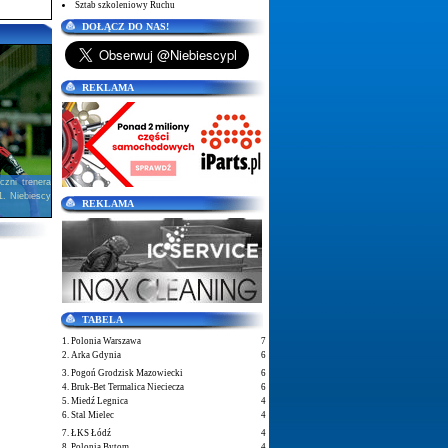
Sztab szkoleniowy Ruchu
DOŁĄCZ DO NAS!
REKLAMA
zni trenera
1. Niebiescy
REKLAMA
TABELA
1. Polonia Warszawa
7
2. Arka Gdynia
6
3. Pogoń Grodzisk Mazowiecki
6
4. Bruk-Bet Termalica Nieciecza
6
5. Miedź Legnica
4
6. Stal Mielec
4
7. ŁKS Łódź
4
8. Polonia Bytom
4