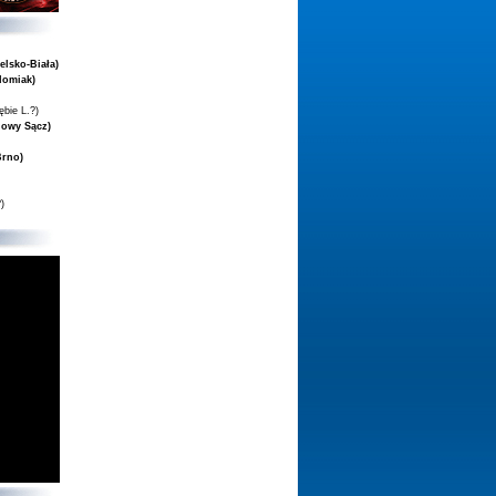
elsko-Biała)
domiak)
ębie L.?)
Nowy Sącz)
Brno)
)