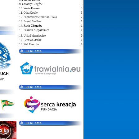
9. Chrobry Głogów
3
10. Warta Poznań
3
11. Odra Opole
3
12. Podbeskidzie Bielsko-Biała
2
13. Pogoń Siedlce
1
14.
Ruch Chorzów
1
15. Puszcza Niepołomice
0
16. Unia Skierniewice
0
17. Lechia Gdańsk
0
18. Stal Rzeszów
0
REKLAMA
RUCH
62'
REKLAMA
REKLAMA