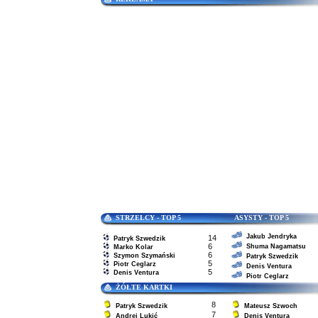
STRZELCY - TOP 5 ASYSTY - TOP 5
Jakub Jendryka
14
Patryk Szwedzik
6
Shuma Nagamatsu
Marko Kolar
6
Szymon Szymański
Patryk Szwedzik
5
Piotr Ceglarz
Denis Ventura
5
Denis Ventura
Piotr Ceglarz
ŻÓŁTE KARTKI
8
Patryk Szwedzik
Mateusz Szwoch
7
Andrej Lukić
Denis Ventura