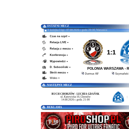
OSTATNI MECZ
3. kolejka I ligi - 07.08.2026 r. godz. 20:30, Warszawa
Czas na szpil »
Relacja LIVE »
Relacja z meczu »
1:1
Konferencja »
Wypowiedzi »
D. Sobociński »
POLONIA WARSZAWA - 
Skrót meczu »
Durmus 69'
Szymański 
Wideo »
NASTĘPNY MECZ
RUCH CHORZÓW - LECHIA GDAŃSK
:
ul. Katowicka 10, Chorzów
14.08.2026 r. godz. 21:00
REKLAMA