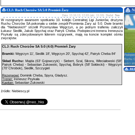
N
CLJ: Ruch Chorzów SA 5:0 Promień Żary
Data: 13.10.13; 12:03 (akt. 15:10) Dodał:
Neo
W rozegranym awansem spotkaniu 10. kolejki Centralnej Ligi Juniorów, drużyna
Ruchu Chorzów SA pokonała u siebie zespół Promienia Żary aż 5:0. Dwie bramki
dla "Niebieskich" strzelił Przemysław Węgrzyn, a po jednym trafieniu zaliczyli
Łukasz Siedlik, Jakub Spychaj oraz Patryk Cheba. Podopieczni trenera Ireneusza
Psykały są zdecydowanym liderem rozgrywek, mają na koncie komplet ośmiu
zwycięstw.
CLJ: Ruch Chorzów SA 5:0 (4:0) Promień Żary
Bramki:
Węgrzyn 11', Siedlik 18', Węgrzyn 20', Spychaj 42', Patryk Cheba 84'
Podopie
Ruchu Ch
Skład Ruchu:
Majda (63' Gojowczyk) - Siebert, Szal, Sikora, Wleciałowski (58'
gości str
Patryk Cheba) - Sebastian Żukowski, Spychaj, Bobryk (58' Sołdecki) - Węgrzyn
(70' Chrobok), Siedlik, Szczygieł.
RE
Rezerwowi:
Dominik Cheba, Spyra, Gładysz.
Trener:
Ireneusz Psykała
Kapitan:
Sebastian Żukowski
źródło: Niebiescy.pl