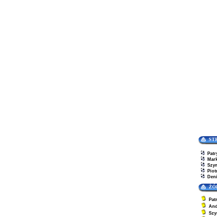
ST
Patr
Mar
Szy
Piot
Den
ŻÓ
Pat
And
Szy