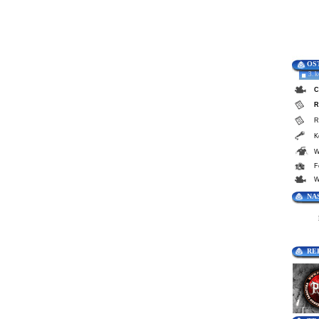
OS
3. 
C
R
R
K
W
F
W
NA
RE