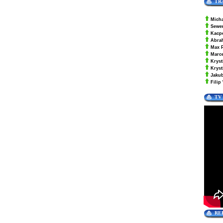
TR
Mich
Sewe
Kacp
Abra
Max 
Marc
Kryst
Krys
Jaku
Filip
TV
RE