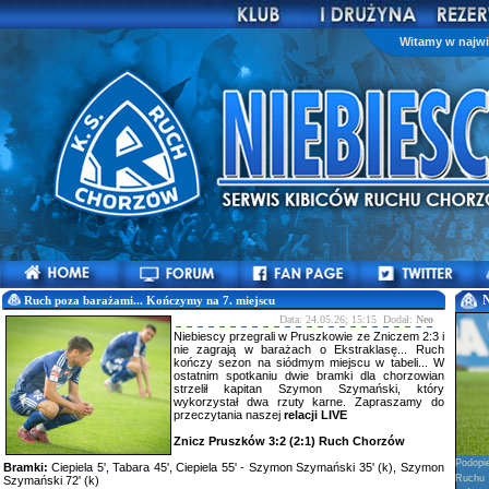
Witamy w najwi
Ruch poza barażami... Kończymy na 7. miejscu
Data: 24.05.26; 15:15 Dodał:
Neo
Niebiescy przegrali w Pruszkowie ze Zniczem 2:3 i
nie zagrają w barażach o Ekstraklasę... Ruch
kończy sezon na siódmym miejscu w tabeli... W
ostatnim spotkaniu dwie bramki dla chorzowian
strzelił kapitan Szymon Szymański, który
wykorzystał dwa rzuty karne. Zapraszamy do
przeczytania naszej
relacji LIVE
Znicz Pruszków 3:2 (2:1) Ruch Chorzów
Podopi
Bramki:
Ciepiela 5', Tabara 45', Ciepiela 55' - Szymon Szymański 35' (k), Szymon
Ruchu 
Szymański 72' (k)