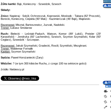
gości s
Żółte kartki:
Bąk, Konieczny - Szwedzik, Szwoch
R
Składy:
Znicz:
Napieraj - Sokół, Ochronczuk, Koprowski, Moskwik - Tabara (82' Proczek),
Borecki, Konieczny, Ciepiela (90' Mak) - Kazimierczak (46' Bąk), Majewski.
Rezerwowi:
Misztal, Bartoszewicz, Juzvak, Nadolski.
Trener:
Łukasz Smolarow
Ruch:
Bielecki - Leśniak-Paduch, Watson, Komor (89' Lukić), Preisler (29'
Karasiński) - Jendryka (60' Lachendro), Szwoch, Szymon Szymański, Kolar (60'
Ceglarz), Szwedzik - Szczepan.
Rezerwowi:
Jakub Szymański, Gradecki, Rosół, Szymiński, Mezghrani.
Trener:
Waldemar Fornalik
Kapitan:
Szymon Szymański
Sędzia:
Paweł Horożaniecki (Żary)
Widzów:
? (w tym 300 kibiców Ruchu, z czego 100 na sektorze gości)
źródło: Niebiescy.pl
O
2.