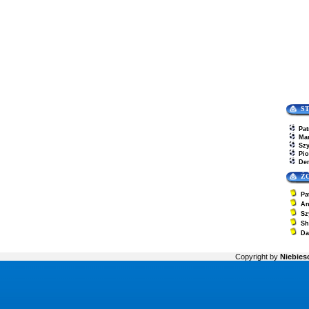
S
Pa
Ma
Sz
Pio
De
Ż
Pa
An
Sz
Sh
Da
Copyright by
Niebiesc