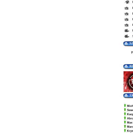
N
R
T
Mic
Sew
Kac
Abr
Max
Mar
Krys