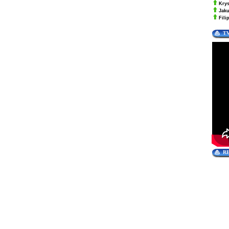
Kry
Jak
Fili
T
R