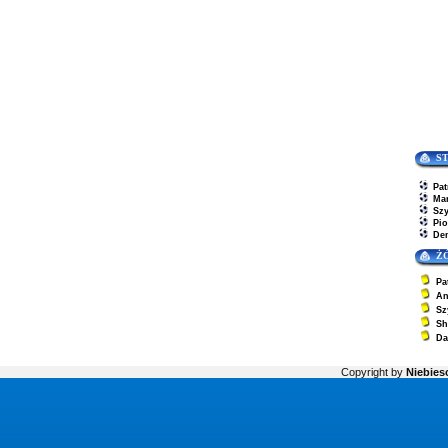
S
Pa
Ma
Sz
Pio
De
Ż
Pa
An
Sz
Sh
Da
Copyright by
Niebiesc