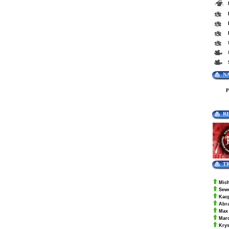
N
R
T
Mic
Sew
Kac
Abr
Max
Mar
Krys