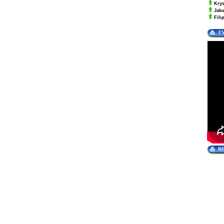
Kry
Jak
Fili
T
R