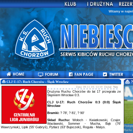
Witamy w najwi
CLJ U-17: Ruch Chorzów - Śląsk Wrocław
Data: 09.11.19; 13:19 Dodał:
Neo
Drużyna Ruchu Chorzów do lat 17 przegrała ze
Śląskiem Wrocław 0:3.
CLJ U-17: Ruch Chorzów 0:3 (0:0) Śląsk
Wrocław
Bramki:
? 78', ? 81', ? 90'
Skład Ruchu:
Wołoch - Kwiatkowski, Czajor,
Wacławski, Sommer - Mucha, Bąk (76'
Podopi
Wawrzyniuk), Lipik (55' Gabryś), Pytlarz (63' Bujoczek), Roguła - Matys.
Ruchu 