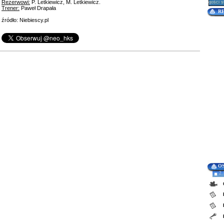
Rezerwowi:
P. Letkiewicz, M. Letkiewicz.
gości s
Trener:
Paweł Drapała
R
źródło: Niebiescy.pl
O
2.