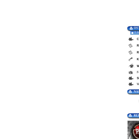
OS
3. 
C
R
R
K
W
F
S
W
NA
RE