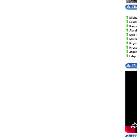
TR
Mich
Sewe
Kacp
Abra
Max 
Marc
Kryst
Krys
Jaku
Filip
TV
RE