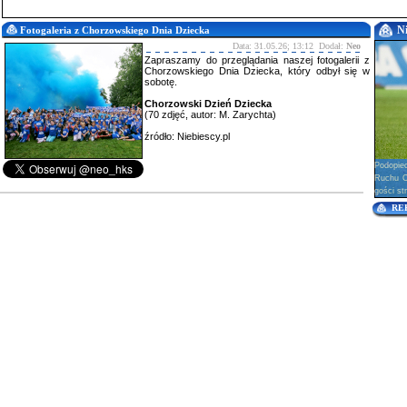
N
Fotogaleria z Chorzowskiego Dnia Dziecka
Data: 31.05.26; 13:12 Dodał:
Neo
Zapraszamy do przeglądania naszej fotogalerii z
Chorzowskiego Dnia Dziecka, który odbył się w
sobotę.
Chorzowski Dzień Dziecka
(70 zdjęć, autor: M. Zarychta)
źródło: Niebiescy.pl
Podopie
Ruchu Ch
gości str
RE