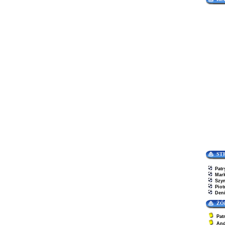
ST
Patr
Mar
Szy
Piot
Den
ŻÓ
Pat
And