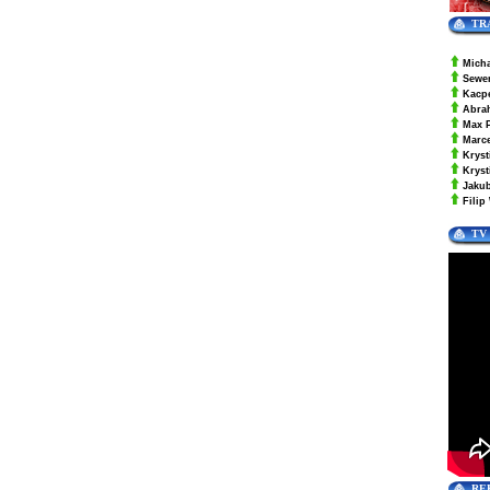
TR
Mich
Sewe
Kacp
Abra
Max 
Marc
Kryst
Krys
Jaku
Filip
TV
RE