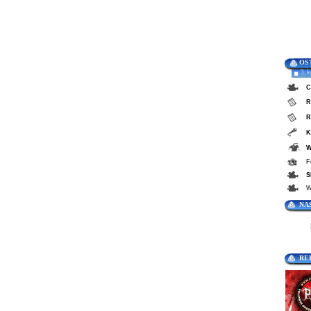
OS
3. 
C
R
R
K
W
F
S
W
NA
RE