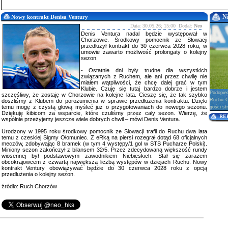
N
Nowy kontrakt Denisa Ventury
Data: 30.05.26; 15:00 Dodał:
Neo
Denis Ventura nadal będzie występował w
Chorzowie. Środkowy pomocnik ze Słowacji
przedłużył kontrakt do 30 czerwca 2028 roku, w
umowie zawarto możliwość prolongaty o kolejny
sezon.
- Ostatnie dni były trudne dla wszystkich
związanych z Ruchem, ale ani przez chwilę nie
miałem wątpliwości, że chcę dalej grać w tym
Klubie. Czuję się tutaj bardzo dobrze i jestem
Podopie
szczęśliwy, że zostaję w Chorzowie na kolejne lata. Cieszę się, że tak szybko
Ruchu Ch
doszliśmy z Klubem do porozumienia w sprawie przedłużenia kontraktu. Dzięki
temu mogę z czystą głową myśleć już o przygotowaniach do nowego sezonu.
gości str
Dziękuję kibicom za wsparcie, które czuliśmy przez cały sezon. Wierzę, że
RE
wspólnie przeżyjemy jeszcze wiele dobrych chwil – mówi Denis Ventura.
Urodzony w 1995 roku środkowy pomocnik ze Słowacji trafił do Ruchu dwa lata
temu z czeskiej Sigmy Ołomuniec. Z eRką na piersi rozegrał dotąd 68 oficjalnych
meczów, zdobywając 8 bramek (w tym 4 występy/1 gol w STS Pucharze Polski).
Miniony sezon zakończył z bilansem 32/5. Przez zdecydowaną większość rundy
wiosennej był podstawowym zawodnikiem Niebieskich. Stał się zarazem
obcokrajowcem z czwartą największą liczbą występów w dziejach Ruchu. Nowy
kontrakt Ventury obowiązywać będzie do 30 czerwca 2028 roku z opcją
przedłużenia o kolejny sezon.
źródło: Ruch Chorzów