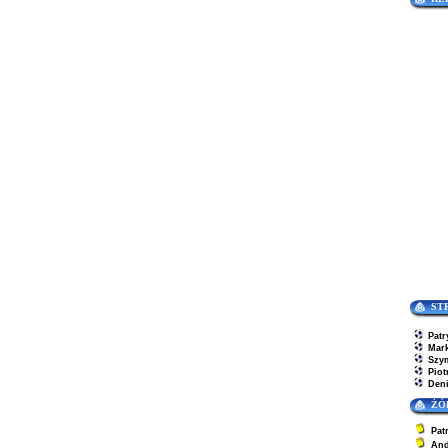
ST
Patr
Mar
Szy
Piot
Den
ŻÓ
Pat
And