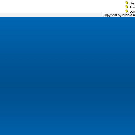
Szy
Sh
Dan
Copyright by
Niebiesc