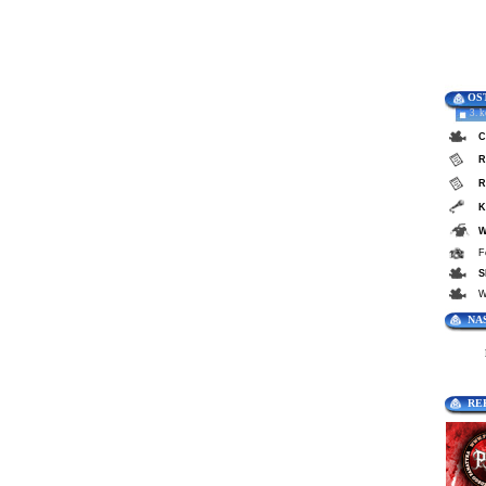
OS
3. 
C
R
R
K
W
F
S
W
NA
RE