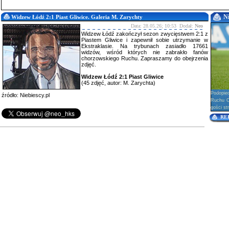
N
Widzew Łódź 2:1 Piast Gliwice. Galeria M. Zarychty
Data: 28.05.26; 10:53 Dodał:
Neo
Widzew Łódź zakończył sezon zwycięstwem 2:1 z
Piastem Gliwice i zapewnił sobie utrzymanie w
Ekstraklasie. Na trybunach zasiadło 17661
widzów, wśród których nie zabrakło fanów
chorzowskiego Ruchu. Zapraszamy do obejrzenia
zdjęć.
Widzew Łódź 2:1 Piast Gliwice
(45 zdjęć, autor: M. Zarychta)
Podopie
źródło: Niebiescy.pl
Ruchu Ch
gości str
RE