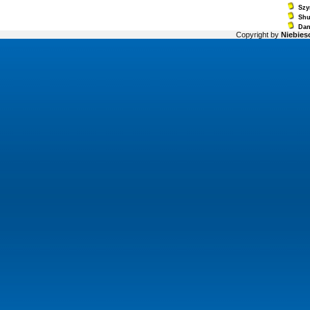
Szy
Sh
Dan
Copyright by
Niebiesc