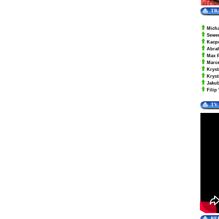
TR
Mich
Sewe
Kacp
Abra
Max 
Marc
Kryst
Krys
Jaku
Filip
TV
RE