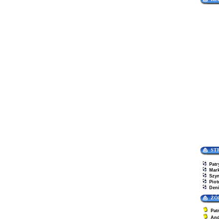
ST
Patr
Mar
Szy
Piot
Den
ŻÓ
Pat
And