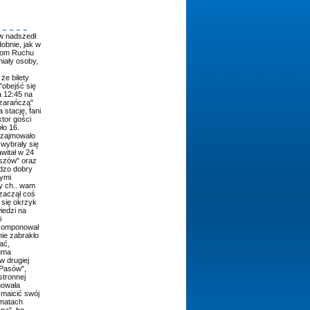
w nadszedł
obnie, jak w
anom Ruchu
miały osoby,
że bilety
"obejść się
 12:45 na
zarańczą"
stację, fani
tor gości
ło 16.
 zajmowało
 wybrały się
witał w 24
aszów" oraz
dzo dobry
nymi
y ch.. wam
 zaczął coś
 się okrzyk
iedzi na
i
 komponował
nie zabrakło
ać,
Duma
w drugiej
"Pasów",
stronnej
nowała
maicić swój
imatach
na", bo