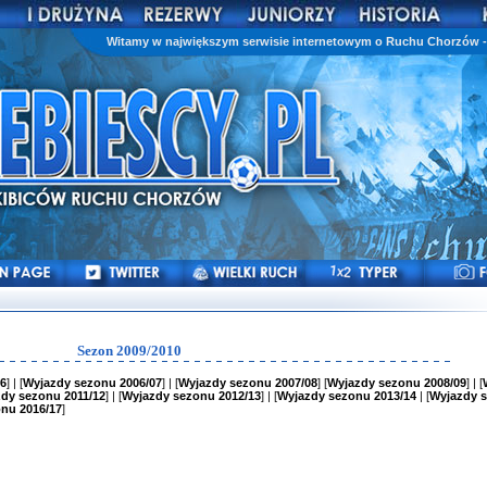
Witamy w największym serwisie internetowym o Ruchu Chorzów - 
Sezon 2009/2010
6
] | [
Wyjazdy sezonu 2006/07
] | [
Wyjazdy sezonu 2007/08
] [
Wyjazdy sezonu 2008/09
] | [
dy sezonu 2011/12
] | [
Wyjazdy sezonu 2012/13
] | [
Wyjazdy sezonu 2013/14
| [
Wyjazdy 
nu 2016/17
]