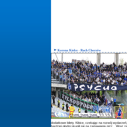
Korona Kielce - Ruch Chorzów
dodatkowe bilety. Kibice, czekając na rozwój wydarzeń
bardziej głodni skupili się na zamawianiu pizz... Wraz 