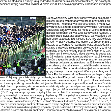
wadzeni ze stadionu. Eskorty, jaką w drodze na dworzec mieli fani "Niebieskich", nie powstydzi
ecina w drogę powrotna wyruszyli około 20:20. Po spokojnej podróży kilkanaście minut prz
Na najważniejszy wiosenny ligowy wyjazd pojechało b
kibiców Ruchu wspomaganych przez przyjaciół. Fani 
przyszli na Traugutta w około 6500 osób, a meczowi
towarzyszyła częsta obustronna wymiana "uprzejmoś
Chorzowie temat wyjazdu na mecz z Lechią rozpoczął
miesiąc wcześniej od wysłania zamówienia na bilety. 
bardzo długo zwlekał z odpowiedzią, aż w końcu o p
poproszona została Ekstraklasa S.A. 400 wejściówek
na Górny Śląsk dotarło, lecz dopiero w środę, przez
ruszyła w czwartek. Organizację wyjazdu zakłócała t
sprawa całkowicie niezależna od wszystkich, czyli ka
samolotu prezydenckiego pod Smoleńskiem oraz zwią
zmiany terminów spotkań. Mecz pierwotnie został za
na 16 kwietnia, a następnie przełożony na 18 kwietnia
kibiców zapewniło sobie wolne w pracy, termin ponown
zmianie (spotkanie przeniesiono na 25 kwietnia). Nie
pracodawcy okazali się wyrozumiali i część fanów mu
się smakiem. Nie przeszkodziło to jednak w zebraniu 
grupy chętnych na ten wyjazd. W nocy z soboty na ni
kibice Ruchu wyruszyli do Trójmiasta pociągiem rejs
ów. Kolejna grupa miała dołączyć w Iławie, lecz fani Elany i Widzewa z FC Grudziądz (łączn
a na dworzec główny w Gdańsku dotarła w niedzielę rano, a już około godz. 11 zameldowała
em towarzyszyła ogromna liczba policjantów. Funkcjonariusze pozwolili jednak fanom "Niebie
n było bardzo powolne, ale na szczęście udało się zdążyć przed pierwszym gwizdkiem sędzi
sektorze gości zjawiło się
480
przyjezdnych (w tym 70 fanów Widzewa). Na płocie, z racji teg
(R) F". Wymiana uprzejmości między kibicami Lechii i Ruchu rozpoczęła się kilka minut prz
cej w nim było śpiewów wspierających piłkarzy. Głośniejsi byli oczywiście liczniejsi gospoda
zcza okrzyk "Ruch Ruch HKS!" tradycyjnie robił świetne wrażenie. "Lechiści", których przysz
dańsk Polski Bastion Prawicy", "Ave Lechia", "Pruszcz Gdański", "Zielonka", "Ultras Lechia", 
anie w swoim dopingu zaakcentowali także swoje poglądy: "a na drzewach zamiast liści będą
Ruchu przez około dwie godziny trzymani byli na stadionie. Strażnicy niebieskiej eRki w Ch
w obydwie strony przebiegła spokojnie. Elanowcom oraz Widzewiakom dziękujemy za wsparc