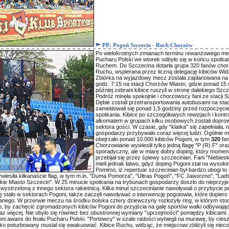
PP: Pogoń Szczecin - Ruch Chorzów
Po wielokrotnych zmianach terminu rewanżowego m
Pucharu Polski we wtorek odbyło się w końcu spotkan
Ruchem. Do Szczecina dotarła grupa 320 fanów cho
Ruchu, wspierana przez liczną delegację kibiców Wi
Zbiórka na wyjazdowy mecz została zaplanowana na
godz. 7:15 na stacji Chorzów Miasto, gdzie ponad 15 
później zebrani kibice ruszyli w stronę dalekiego Szcz
Podróż minęła spokojnie i chorzowscy fani ze stacji 
Dębie zostali przetransportowania autobusami na stad
zameldowali się ponad 1,5 godziny przed rozpoczęci
spotkania. Kibice po szczegółowych rewizjach i kontr
alkomatem w grupach kilku osobowych zostali dopro
sektora gości. W czasie, gdy "klatka" się zapełniała, 
gospodarzy przybywało coraz więcej ludzi. Ogólnie 
obejrzało ponad 10.000 kibiców Pogoni, w tym
320
fan
Chorzowianie wywiesili tylko jedną flagę "P (R) F" ora
sporadyczny, ale w miarę dobry doping, który momen
przebijał się przez śpiewy szczecinian. Fani "Niebiesk
mieli jednak łatwo, gdyż doping Pogoni stał na wysoki
Pomimo, iż repertuar szczecinian był bardzo ubogi to 
wiesiła kilkanaście flag, w tym m.in. "Duma Pomorza", "Ultras Pogoń", "FC Jaworzno", "Lad
skie Miasto Szczecin". W 25 minucie spotkania na trybunach gospodarzy doszło do nieprzyj
 wystrzeloną z innego sektora rakietnicą. Kilka minut szczecinianie nawoływali o przybycie 
stało w sektorach Pogoni, także zaczęli nawoływać o interwencję pogotowia, które dopiero 
anego. W przerwie meczu na środku boiska cztery dziewczyny rozłożyły ring, w którym sto
by zachęcić zgromadzonych kibiców Pogoni do przyjścia na galę sportów walki odbywając
raz więcej. Nie obyło się również bez obustronnej wymiany "uprzejmości" pomiędzy kibicami.
awans do finału Pucharu Polski. "Portowcy" w szale radości wybiegli na murawę, by ciesz
lekko poturbowany musiał się ewakuować. Kibice Ruchu, widząc, że miejscowi zbliżyli się niec