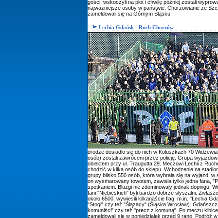
gości, wskoczyli na płot i chwilę później zostali wypro
najważniejsze osoby w państwie. Chorzowianie ze Szcz
zameldowali się na Górnym Śląsku.
Lechia Gdańsk - Ruch Chorzów
drodze dosiadło się do nich w Koluszkach 70 Widzewiak
osób) zostali zawróceni przez policję. Grupa wyjazdow
obiektem przy ul. Traugutta 29. Meczowi Lechii z Ruch
chodzić w kilka osób do sklepu. Wchodzenie na stadio
grupy blisko 550 osób, która wybrała się na wyjazd, w 
on wysmarowany towotem, zawisła tylko jedna fana, "P 
spotkaniem. Bluzgi nie zdominowały jednak dopingu. Wię
fani "Niebieskich" byli bardzo dobrze słyszalni. Zwłas
około 6500, wywiesili kilkanaście flag, m.in. "Lechia G
"Stogi" czy też "Ślązacy" (Śląska Wrocław). Gdańszcz
komuniści" czy też "precz z komuną". Po meczu kibice 
zameldowali się w poniedziałek przed 9 rano. Podróż 