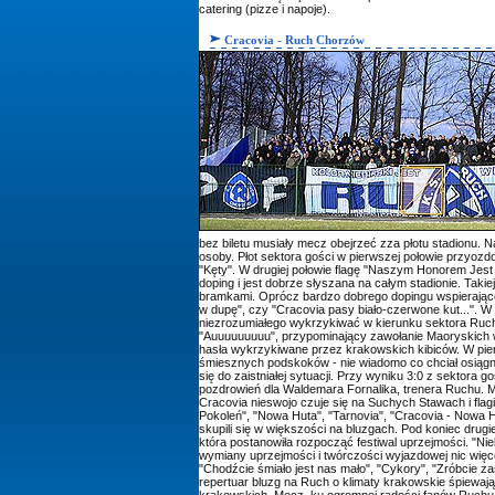
catering (pizze i napoje).
Cracovia - Ruch Chorzów
bez biletu musiały mecz obejrzeć zza płotu stadionu. N
osoby. Płot sektora gości w pierwszej połowie przyo
"Kęty". W drugiej połowie flagę "Naszym Honorem Jes
doping i jest dobrze słyszana na całym stadionie. Takie
bramkami. Oprócz bardzo dobrego dopingu wspierająceg
w dupę", czy "Cracovia pasy biało-czerwone kut...". W
niezrozumiałego wykrzykiwać w kierunku sektora Ruchu
"Auuuuuuuuu", przypominający zawołanie Maoryskich w
hasła wykrzykiwane przez krakowskich kibiców. W pierw
śmiesznych podskoków - nie wiadomo co chciał osiągn
się do zaistniałej sytuacji. Przy wyniku 3:0 z sektora 
pozdrowień dla Waldemara Fornalika, trenera Ruchu. M
Cracovia nieswojo czuje się na Suchych Stawach i flagi
Pokoleń", "Nowa Huta", "Tarnovia", "Cracovia - Nowa 
skupili się w większości na bluzgach. Pod koniec drug
która postanowiła rozpocząć festiwal uprzejmości. "Nie
wymiany uprzejmości i twórczości wyjazdowej nic więc
"Chodźcie śmiało jest nas mało", "Cykory", "Zróbcie 
repertuar bluzg na Ruch o klimaty krakowskie śpiewając
krakowskich. Mecz, ku ogromnej radości fanów Ruchu, z