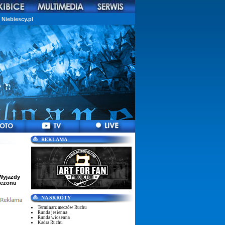
Niebiescy.pl
REKLAMA
Wyjazdy
sezonu
NA SKRÓTY
Terminarz meczów Ruchu
Runda jesienna
Runda wiosenna
Kadra Ruchu