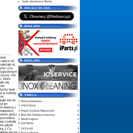
Sztab szkoleniowy Ruchu
DOŁĄCZ DO NAS!
REKLAMA
owej
REKLAMA
a także od
ależało to,
yna i czy
 wyjazdowym
rużyny. Od
, które
ało się
ców
Ruchu była
na w sobotę
TABELA
ymi
pała się na
1. Polonia Warszawa
7
ut po
2. Arka Gdynia
6
im dworcu i
miejskich,
3. Pogoń Grodzisk Mazowiecki
6
ektor gości.
4. Bruk-Bet Termalica Nieciecza
6
 procedura
5. Miedź Legnica
4
iwie czekała
6. Stal Mielec
4
ne jakieś
ką ;) Co
7. ŁKS Łódź
4
łapią się na
8. Polonia Bytom
4