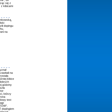
ząc się z
 z kibicami
ienkowską,
lski
ili dopingu
hu,
ani na
yznał
zawitali na
została
źniej kibice
 dobrych
ej godziny
szła
tor
ci, którzy
rona
dowy test
agi:
ZÓW",
 Z dopingiem
których