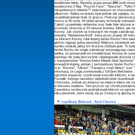
dodatkowe bilety. Niestety grupa ponad
200
osób musia
wywieszono 5 flag: "Psycho Fans", "Staszów", "Tylko P
niespełnionych obietnic?" skierowanym do chorzowskic
piłkarzom. Walka na boisku była jednak tak napięta, ż
uzupełniali jednak brak 11 gracza. Podczas pierwsze
meczu w 60 osób. W skład oprawy wchodziły transparen
Całość uzupełniały niebieskie oraz białe folie ułożone
przerwać stracona w 33 minucie bramka. Kibice, jak na
Korony. Jak zwykle na trybunach nie mogło zabraknąć "n
wokalny "Niebieskiej Armii", która przez prawie 30 minu
na kibicach Korony robił doping fanów Ruchu? Ano takie
głośno ciągnąć jedna piosenkę! Większe zdziwienie w
wyniku skakali, jakby ich drużyna zdobyła gola. To b
fanów Ruchu nie mogło zabraknąć porywającego zawołan
wielka, że postanowili oni zmobilizować Koronę do rywa
parkingu nie stała bezczynnie i dopingowała drużynę 
z transparentów "Korona Kielce Miejski Klub Sportowy
prowadzili doping, jednak z perspektywy fanów Ruchu by
m.in. "Korona", "Ultrasi", "Fanatycy znad Silnicy" or
informacji, że Legia zremisowała z GKSem Bełchatów . P
ogromne wsparcie, rzucili swoje koszulki kibicom, a n
Fornalik, którego nazwisko niejednokrotnie skandowali
Chorzowa. Jednak po dotarciu na miejsce kibice nie ro
w kierunku stadionu. Tam jeszcze raz chcieli podziękow
Zawodnicy serdecznie podziękowali kibicom za ogromne
kilka piosenek, które niosły się po Cichej w tę głuch
Jagiellonia Białystok - Ruch Chorzów