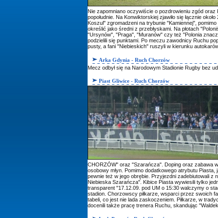
Nie zapomniano oczywiście o pozdrowieniu zgód oraz ko
popołudnie. Na Konwiktorskiej zjawiło się łącznie okoł
Koszul" zgromadzeni na trybunie "Kamiennej", pomimo t
określić jako średni z przebłyskami. Na płotach "Poloni
"Ursynów", "Praga", "Muranów" czy też "Polonia znaczy
podzielili się punktami. Po meczu zawodnicy Ruchu poprzy
pusty, a fani "Niebieskich" ruszyli w kierunku autokar
Arka Gdynia - Ruch Chorzów
Mecz odbył się na Narodowym Stadionie Rugby bez udzi
Piast Gliwice - Ruch Chorzów
CHORZÓW" oraz "Szarańcza". Doping oraz zabawa w sekto
osobowy młyn. Pomimo dodatkowego atrybutu Piasta, jak
pewnie też w jego obrębie. Przyjezdni zadebiutowali z
Niebieska Szarańcza". Kibice Piasta wywiesili tylko je
transparent "17.12.09. pod UM o 15:30 walczymy o stad
stadion. Chorzowscy piłkarze, wsparci przez swoich f
tabeli, co jest nie lada zaskoczeniem. Piłkarze, w tra
docenili także pracę trenera Ruchu, skandując "Waldek 