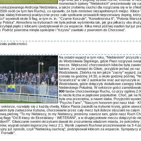
momentach śpiewy "Niebieskich" prezentowały się cał
ntuzjowanego Andrzeja Niedzielana, a także zrobieniu ciuchci dla rozgrzania się w te chło
o 2500 osób (w tym fani Ruchu), co sprawiło, że było mnóstwo niezapełnionych miejsc. Kibic
ak słabej frekwencji praktycznie przez całe spotkanie prowadzili nieprzerwany doping, któ
ści" wywiesili około 9 flag, w tym m. in.: "Czarne Koszule", "Konwiktorska 6", "Polonia Warsz
 Polska". Atmosfera na trybunach nie była jednak wyśmienita tak, jak gra piłkarzy obu druży
bijali piątki z kibicami i podziękowali im za wsparcie. Kilka minut później stadion był już pr
ów. Podróż powrotna minęła spokojnie i "trzystu" zawitało z powrotem do Chorzowa".
ału publiczności.
Na ostatni wyjazd w tym roku, "Niebieskim" przyszło 
do Wodzisławia Śląskiego, gdzie Piast rozgrywa swo
mecze. Większość chorzowskich kibiców była zawie
faktem, że zamiast do Gliwic, przyjdzie jechać po raz
Wodzisławia. Zbiórka na ten jakże "zacny" wyjazd, 
została na godzinę 14:30, a około godzinę później, "N
Szarańcza" w sile 2 autokarów oraz aut wyruszyła w 
Wodzisławia, gdzie dołączyły dodatkowe zastępy kibic
Niebieskiego Południa. W sektorze gości zameldowało
800
fanów chorzowskiego Ruchu, co przy ogólnej 2.00
to niezła liczba w piątkowe popołudnie. Choć, jak na N
była ona przeciętna, a nawet słaba. Przyjezdni wywiesili
"Psycho Fans", "Naszym honorem jest nasz klub - 
rze, rozwijały się z każdą chwilą. Kibice Piasta zasiedli na trybunie krytej, gdzie utworz
im była zadaszona trybuna, chorzowianie przez cały mecz byli dobrze słyszalni na całym s
 nową pieśnią: "To my Niebiescy, to my Niebiescy, jesteśmy zawsze tam, gdzie nasz Ruch C
dną flagę "Od B klasy do Ekstraklasy - WETERANI", a w drugiej połowie meczu dołączył do nie
ion!!!". Gliwiczanie swoimi okrzykami dawali do zrozumienia władzom miasta, że potrzebny 
anów, wygrali ostatni tegoroczny mecz 2:1. Wynik zapewni Ruchowi przezimowanie na 3-4 po
dycyjny już sposób, czyli "Niebieską ciuchcią", podziękowali kibicom za wsparcie. Sympatycy
Fornalik".