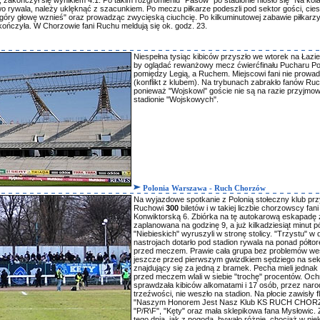
wo rywala, należy uklęknąć z szacunkiem. Po meczu piłkarze podeszli pod sektor gości, cies
góry głowę wznieś" oraz prowadząc zwycięską ciuchcię. Po kilkuminutowej zabawie piłkarzy
kończyła. W Chorzowie fani Ruchu meldują się ok. godz. 23.
Niespełna tysiąc kibiców przyszło we wtorek na Łaz
by oglądać rewanżowy mecz ćwierćfinału Pucharu Po
pomiędzy Legią, a Ruchem. Miejscowi fani nie prowadz
(konflikt z klubem). Na trybunach zabrakło fanów Ruc
ponieważ "Wojskowi" goście nie są na razie przyjmow
stadionie "Wojskowych".
Polonia Warszawa - Ruch Chorzów
Na wyjazdowe spotkanie z Polonią stołeczny klub prz
Ruchowi
300
biletów i w takiej liczbie chorzowscy fani 
Konwiktorską 6. Zbiórka na tę autokarową eskapadę 
zaplanowana na godzinę 9, a już kilkadziesiąt minut pó
"Niebieskich" wyruszyli w stronę stolicy. "Trzystu" w
nastrojach dotarło pod stadion rywala na ponad półtor
przed meczem. Prawie cała grupa bez problemów we
jeszcze przed pierwszym gwizdkiem sędziego na sek
znajdujący się za jedną z bramek. Pecha mieli jednak 
przed meczem wlali w siebie "trochę" procentów. Och
sprawdzała kibiców alkomatami i 17 osób, przez naro
trzeźwości, nie weszło na stadion. Na płocie zawisły fl
"Naszym Honorem Jest Nasz Klub KS RUCH CHOR
"P/R\F", "Kęty" oraz mała sklepikowa fana Mysłowic.
tego dnia, jak z pogodą, bywało różnie, chociaż w nie