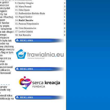
e gości
9. Chrobry Głogów
3
 jeszcze
10. Warta Poznań
3
skrzydeł
11. Odra Opole
3
ingiem
12. Podbeskidzie Bielsko-Biała
2
cny na
a i Ruchu).
13. Pogoń Siedlce
1
awet
14.
Ruch Chorzów
1
ść fanów
15. Puszcza Niepołomice
0
ny popis
16. Unia Skierniewice
0
e wrażenie
 tak długo i
17. Lechia Gdańsk
0
tnego
18. Stal Rzeszów
0
ertuarze
h była tak
REKLAMA
fanów na
awę złożoną
całego meczu
 flag w tym
po
ięczni za
emar
wrót do
maszerowali
REKLAMA
piłkarze.
ntonowali
 grupy
owiło się
h
sili kilka
REKLAMA
bilizację na