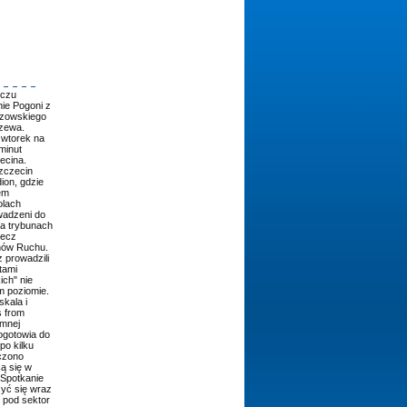
eczu
ie Pogoni z
rzowskiego
dzewa.
 wtorek na
minut
ecina.
Szczecin
ion, gdzie
em
olach
wadzeni do
na trybunach
mecz
ów Ruchu.
z prowadzili
tami
ich" nie
m poziomie.
skala i
s from
emnej
pogotowia do
po kilku
czono
ą się w
 Spotkanie
yć się wraz
o pod sektor