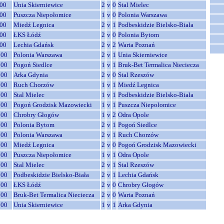
00
Unia Skierniewice
2
v
0
Stal Mielec
00
Puszcza Niepołomice
1
v
0
Polonia Warszawa
00
Miedź Legnica
2
v
1
Podbeskidzie Bielsko-Biała
00
ŁKS Łódź
2
v
0
Polonia Bytom
00
Lechia Gdańsk
2
v
2
Warta Poznań
:00
Polonia Warszawa
2
v
1
Unia Skierniewice
:00
Pogoń Siedlce
1
v
1
Bruk-Bet Termalica Nieciecza
:00
Arka Gdynia
2
v
0
Stal Rzeszów
:00
Ruch Chorzów
1
v
1
Miedź Legnica
:00
Stal Mielec
1
v
1
Podbeskidzie Bielsko-Biała
:00
Pogoń Grodzisk Mazowiecki
1
v
1
Puszcza Niepołomice
:00
Chrobry Głogów
1
v
2
Odra Opole
:00
Polonia Bytom
2
v
1
Pogoń Siedlce
:00
Polonia Warszawa
2
v
1
Ruch Chorzów
:00
Miedź Legnica
2
v
0
Pogoń Grodzisk Mazowiecki
:00
Puszcza Niepołomice
1
v
1
Odra Opole
:00
Stal Mielec
2
v
1
Stal Rzeszów
:00
Podbeskidzie Bielsko-Biała
2
v
1
Lechia Gdańsk
:00
ŁKS Łódź
2
v
0
Chrobry Głogów
:00
Bruk-Bet Termalica Nieciecza
2
v
0
Warta Poznań
:00
Unia Skierniewice
1
v
1
Arka Gdynia