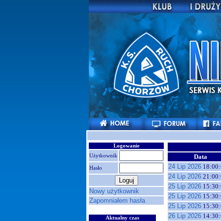
Logowanie
Użytkownik
Data
24 Lip 2026
18:00:
Hasło
24 Lip 2026
21:00:
25 Lip 2026
15:30:
Nowy użytkownik
25 Lip 2026
15:30:
Zapomniałem hasła
25 Lip 2026
15:30:
26 Lip 2026
14:30:
Aktualny czas