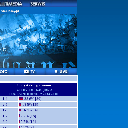
Niebiescy.pl
Statystyki typowania
|
« Poprzedni
Następny »
Puszcza Niepołomice v Odra Opole
1-1
38.6% [80]
2-1
18.8% [39]
1-0
16.4% [34]
1-2
7.7% [16]
2-0
5.7% [12]
2-2
4.3% [9]