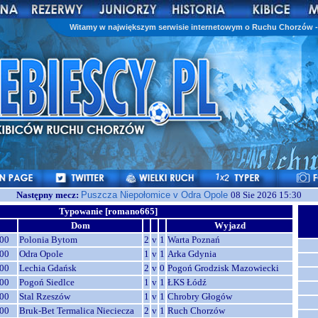
Witamy w największym serwisie internetowym o Ruchu Chorzów - 
Następny mecz:
Puszcza Niepołomice v Odra Opole
08 Sie 2026 15:30
Typowanie [romano665]
Dom
Wyjazd
00
Polonia Bytom
2
v
1
Warta Poznań
00
Odra Opole
1
v
1
Arka Gdynia
00
Lechia Gdańsk
2
v
0
Pogoń Grodzisk Mazowiecki
00
Pogoń Siedlce
1
v
1
ŁKS Łódź
00
Stal Rzeszów
1
v
1
Chrobry Głogów
00
Bruk-Bet Termalica Nieciecza
2
v
1
Ruch Chorzów