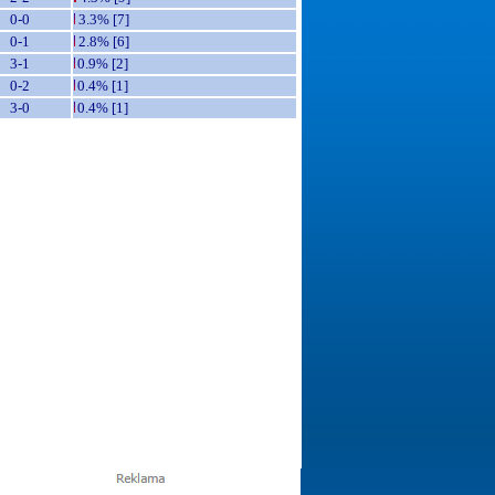
0-0
3.3% [7]
0-1
2.8% [6]
3-1
0.9% [2]
0-2
0.4% [1]
3-0
0.4% [1]