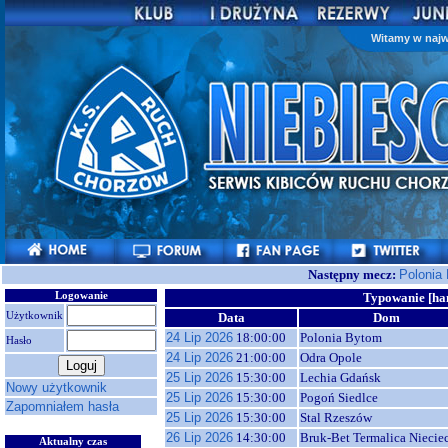
Witamy w najw
Następny mecz:
Polonia
Logowanie
Typowanie [ha
Użytkownik
Data
Dom
24 Lip 2026
18:00:00
Polonia Bytom
Hasło
24 Lip 2026
21:00:00
Odra Opole
25 Lip 2026
15:30:00
Lechia Gdańsk
Nowy użytkownik
25 Lip 2026
15:30:00
Pogoń Siedlce
Zapomniałem hasła
25 Lip 2026
15:30:00
Stal Rzeszów
26 Lip 2026
14:30:00
Bruk-Bet Termalica Niecie
Aktualny czas