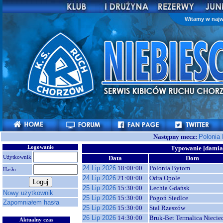
Witamy w najw
Następny mecz:
Polonia
Logowanie
Typowanie [damia
Użytkownik
Data
Dom
24 Lip 2026
18:00:00
Polonia Bytom
Hasło
24 Lip 2026
21:00:00
Odra Opole
25 Lip 2026
15:30:00
Lechia Gdańsk
Nowy użytkownik
25 Lip 2026
15:30:00
Pogoń Siedlce
Zapomniałem hasła
25 Lip 2026
15:30:00
Stal Rzeszów
26 Lip 2026
14:30:00
Bruk-Bet Termalica Niecie
Aktualny czas