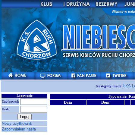
Witamy w najw
Następny mecz:
ŁKS Ł
Logowanie
Typowanie [Kaz
Użytkownik
Data
Dom
Hasło
Nowy użytkownik
Zapomniałem hasła