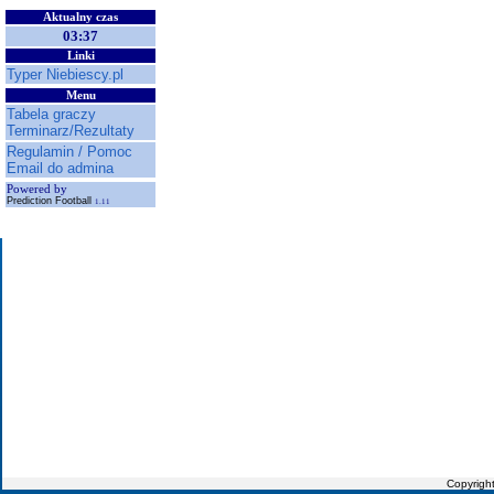
Aktualny czas
03:37
Linki
Typer Niebiescy.pl
Menu
Tabela graczy
Terminarz/Rezultaty
Regulamin / Pomoc
Email do admina
Powered by
Prediction Football
1.11
Copyrigh