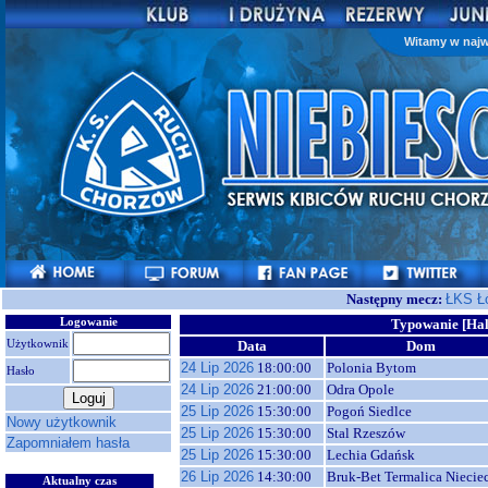
Witamy w najw
Następny mecz:
ŁKS Ł
Logowanie
Typowanie [Hal
Użytkownik
Data
Dom
24 Lip 2026
18:00:00
Polonia Bytom
Hasło
24 Lip 2026
21:00:00
Odra Opole
25 Lip 2026
15:30:00
Pogoń Siedlce
Nowy użytkownik
25 Lip 2026
15:30:00
Stal Rzeszów
Zapomniałem hasła
25 Lip 2026
15:30:00
Lechia Gdańsk
26 Lip 2026
14:30:00
Bruk-Bet Termalica Niecie
Aktualny czas