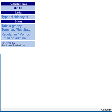
Aktualny czas
02:18
Linki
Typer Niebiescy.pl
Menu
Tabela graczy
Terminarz/Rezultaty
Regulamin / Pomoc
Email do admina
Powered by
Prediction Football
1.11
Copyrigh