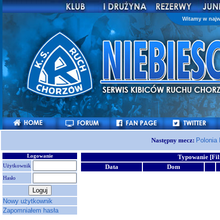
Witamy w najw
Następny mecz:
Polonia
Logowanie
Typowanie [Fil
Użytkownik
Data
Dom
Hasło
Nowy użytkownik
Zapomniałem hasła