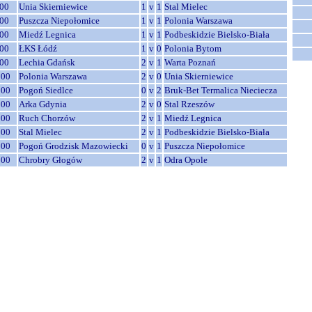
00
Unia Skierniewice
1
v
1
Stal Mielec
00
Puszcza Niepołomice
1
v
1
Polonia Warszawa
00
Miedź Legnica
1
v
1
Podbeskidzie Bielsko-Biała
00
ŁKS Łódź
1
v
0
Polonia Bytom
00
Lechia Gdańsk
2
v
1
Warta Poznań
:00
Polonia Warszawa
2
v
0
Unia Skierniewice
:00
Pogoń Siedlce
0
v
2
Bruk-Bet Termalica Nieciecza
:00
Arka Gdynia
2
v
0
Stal Rzeszów
:00
Ruch Chorzów
2
v
1
Miedź Legnica
:00
Stal Mielec
2
v
1
Podbeskidzie Bielsko-Biała
:00
Pogoń Grodzisk Mazowiecki
0
v
1
Puszcza Niepołomice
:00
Chrobry Głogów
2
v
1
Odra Opole