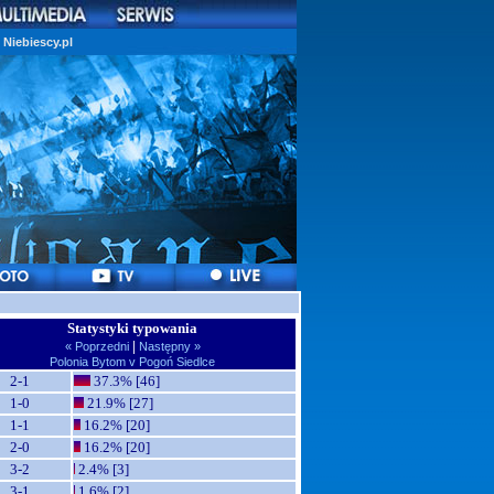
Niebiescy.pl
Statystyki typowania
|
« Poprzedni
Następny »
Polonia Bytom v Pogoń Siedlce
2-1
37.3% [46]
1-0
21.9% [27]
1-1
16.2% [20]
2-0
16.2% [20]
3-2
2.4% [3]
3-1
1.6% [2]