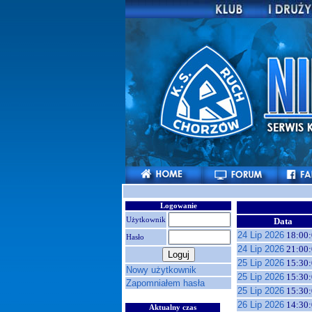
Logowanie
Użytkownik
Data
24 Lip 2026
18:00:
Hasło
24 Lip 2026
21:00:
25 Lip 2026
15:30:
Nowy użytkownik
25 Lip 2026
15:30:
Zapomniałem hasła
25 Lip 2026
15:30:
26 Lip 2026
14:30:
Aktualny czas