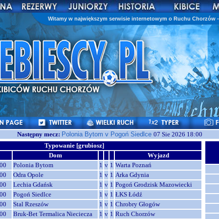
Witamy w największym serwisie internetowym o Ruchu Chorzów - 
Następny mecz:
Polonia Bytom v Pogoń Siedlce
07 Sie 2026 18:00
Typowanie [grubiosz]
Dom
Wyjazd
00
Polonia Bytom
1
v
1
Warta Poznań
00
Odra Opole
1
v
1
Arka Gdynia
00
Lechia Gdańsk
1
v
1
Pogoń Grodzisk Mazowiecki
00
Pogoń Siedlce
1
v
1
ŁKS Łódź
00
Stal Rzeszów
1
v
1
Chrobry Głogów
00
Bruk-Bet Termalica Nieciecza
1
v
1
Ruch Chorzów