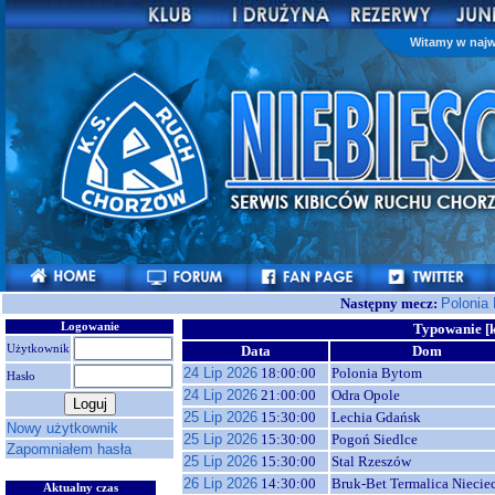
Witamy w najw
Następny mecz:
Polonia
Logowanie
Typowanie [k
Użytkownik
Data
Dom
24 Lip 2026
18:00:00
Polonia Bytom
Hasło
24 Lip 2026
21:00:00
Odra Opole
25 Lip 2026
15:30:00
Lechia Gdańsk
Nowy użytkownik
25 Lip 2026
15:30:00
Pogoń Siedlce
Zapomniałem hasła
25 Lip 2026
15:30:00
Stal Rzeszów
26 Lip 2026
14:30:00
Bruk-Bet Termalica Niecie
Aktualny czas