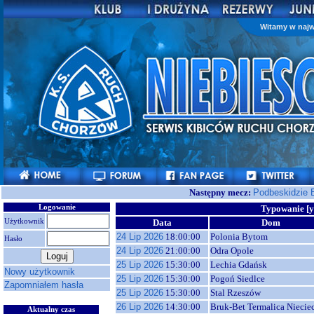
Witamy w najw
Następny mecz:
Podbeskidzie 
Logowanie
Typowanie [y
Użytkownik
Data
Dom
24 Lip 2026
18:00:00
Polonia Bytom
Hasło
24 Lip 2026
21:00:00
Odra Opole
25 Lip 2026
15:30:00
Lechia Gdańsk
Nowy użytkownik
25 Lip 2026
15:30:00
Pogoń Siedlce
Zapomniałem hasła
25 Lip 2026
15:30:00
Stal Rzeszów
26 Lip 2026
14:30:00
Bruk-Bet Termalica Niecie
Aktualny czas