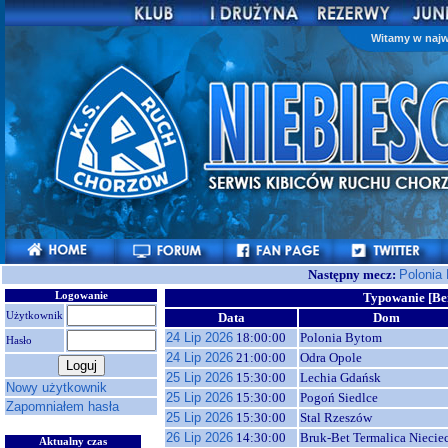
Witamy w najw
Następny mecz:
Polonia
Logowanie
Typowanie [Be
Użytkownik
Data
Dom
24 Lip 2026
18:00:00
Polonia Bytom
Hasło
24 Lip 2026
21:00:00
Odra Opole
25 Lip 2026
15:30:00
Lechia Gdańsk
Nowy użytkownik
25 Lip 2026
15:30:00
Pogoń Siedlce
Zapomniałem hasła
25 Lip 2026
15:30:00
Stal Rzeszów
26 Lip 2026
14:30:00
Bruk-Bet Termalica Niecie
Aktualny czas