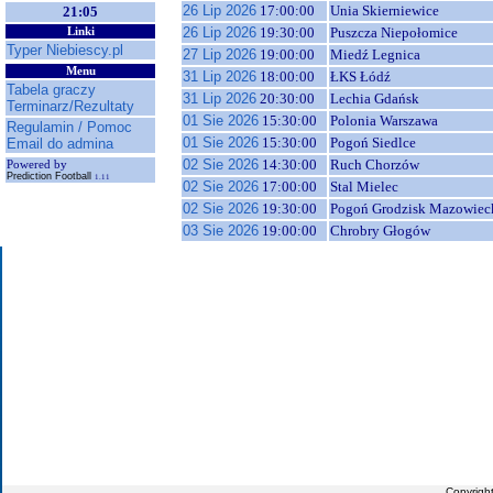
26 Lip 2026
17:00:00
Unia Skierniewice
21:05
26 Lip 2026
19:30:00
Puszcza Niepołomice
Linki
Typer Niebiescy.pl
27 Lip 2026
19:00:00
Miedź Legnica
Menu
31 Lip 2026
18:00:00
ŁKS Łódź
Tabela graczy
31 Lip 2026
20:30:00
Lechia Gdańsk
Terminarz/Rezultaty
01 Sie 2026
15:30:00
Polonia Warszawa
Regulamin / Pomoc
01 Sie 2026
15:30:00
Pogoń Siedlce
Email do admina
02 Sie 2026
14:30:00
Ruch Chorzów
Powered by
Prediction Football
1.11
02 Sie 2026
17:00:00
Stal Mielec
02 Sie 2026
19:30:00
Pogoń Grodzisk Mazowiec
03 Sie 2026
19:00:00
Chrobry Głogów
Copyrigh