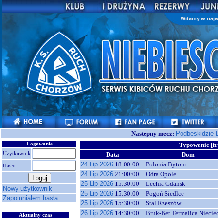
Witamy w najw
Następny mecz:
Podbeskidzie 
Logowanie
Typowanie [fr
Użytkownik
Data
Dom
24 Lip 2026
18:00:00
Polonia Bytom
Hasło
24 Lip 2026
21:00:00
Odra Opole
25 Lip 2026
15:30:00
Lechia Gdańsk
Nowy użytkownik
25 Lip 2026
15:30:00
Pogoń Siedlce
Zapomniałem hasła
25 Lip 2026
15:30:00
Stal Rzeszów
26 Lip 2026
14:30:00
Bruk-Bet Termalica Niecie
Aktualny czas