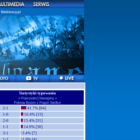
Niebiescy.pl
Statystyki typowania
|
« Poprzedni
Następny »
Polonia Bytom v Pogoń Siedlce
2-1
41.7% [84]
1-0
16.4% [33]
2-0
15.4% [31]
1-1
14.9% [30]
3-1
3.4% [7]
1-2
1.9% [4]