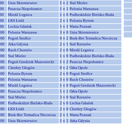
00
Unia Skierniewice
1
v
2
Stal Mielec
00
Puszcza Niepołomice
1
v
1
Polonia Warszawa
00
Miedź Legnica
1
v
0
Podbeskidzie Bielsko-Biała
00
ŁKS Łódź
2
v
1
Polonia Bytom
00
Lechia Gdańsk
1
v
1
Warta Poznań
:00
Polonia Warszawa
3
v
0
Unia Skierniewice
:00
Pogoń Siedlce
0
v
2
Bruk-Bet Termalica Nieciecza
:00
Arka Gdynia
2
v
1
Stal Rzeszów
:00
Ruch Chorzów
2
v
0
Miedź Legnica
:00
Stal Mielec
1
v
0
Podbeskidzie Bielsko-Biała
:00
Pogoń Grodzisk Mazowiecki
1
v
2
Puszcza Niepołomice
:00
Chrobry Głogów
0
v
2
Odra Opole
:00
Polonia Bytom
2
v
0
Pogoń Siedlce
:00
Polonia Warszawa
3
v
0
Ruch Chorzów
:00
Miedź Legnica
1
v
0
Pogoń Grodzisk Mazowiecki
:00
Puszcza Niepołomice
1
v
1
Odra Opole
:00
Stal Mielec
3
v
0
Stal Rzeszów
:00
Podbeskidzie Bielsko-Biała
2
v
0
Lechia Gdańsk
:00
ŁKS Łódź
2
v
0
Chrobry Głogów
:00
Bruk-Bet Termalica Nieciecza
2
v
1
Warta Poznań
:00
Unia Skierniewice
1
v
2
Arka Gdynia