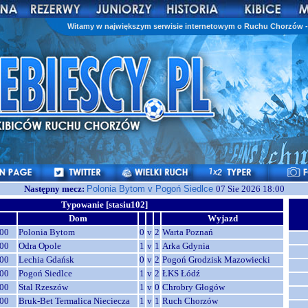
Witamy w największym serwisie internetowym o Ruchu Chorzów - 
Następny mecz:
Polonia Bytom v Pogoń Siedlce
07 Sie 2026 18:00
Typowanie [stasiu102]
Dom
Wyjazd
00
Polonia Bytom
0
v
2
Warta Poznań
00
Odra Opole
1
v
1
Arka Gdynia
00
Lechia Gdańsk
0
v
2
Pogoń Grodzisk Mazowiecki
00
Pogoń Siedlce
1
v
2
ŁKS Łódź
00
Stal Rzeszów
1
v
0
Chrobry Głogów
00
Bruk-Bet Termalica Nieciecza
1
v
1
Ruch Chorzów