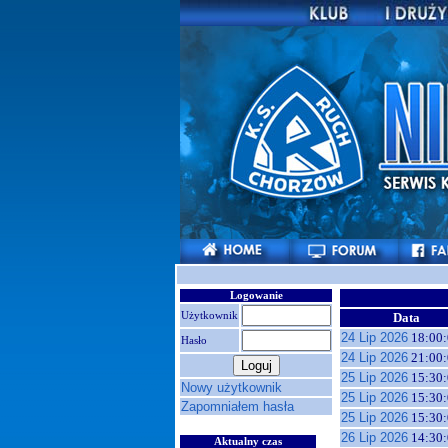
Logowanie
Użytkownik
Data
24 Lip 2026
18:00:
Hasło
24 Lip 2026
21:00:
25 Lip 2026
15:30:
Nowy użytkownik
25 Lip 2026
15:30:
Zapomniałem hasła
25 Lip 2026
15:30:
26 Lip 2026
14:30:
Aktualny czas