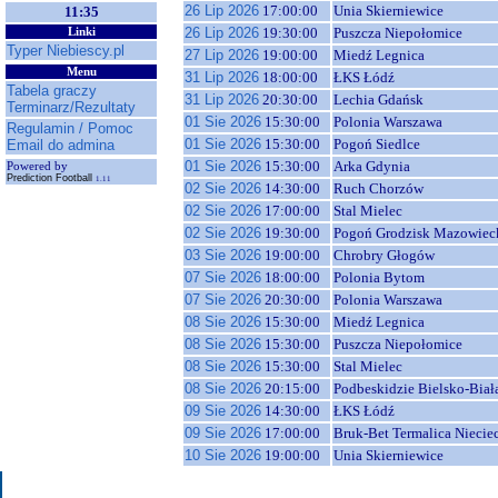
26 Lip 2026
17:00:00
Unia Skierniewice
11:35
26 Lip 2026
19:30:00
Puszcza Niepołomice
Linki
Typer Niebiescy.pl
27 Lip 2026
19:00:00
Miedź Legnica
Menu
31 Lip 2026
18:00:00
ŁKS Łódź
Tabela graczy
31 Lip 2026
20:30:00
Lechia Gdańsk
Terminarz/Rezultaty
01 Sie 2026
15:30:00
Polonia Warszawa
Regulamin / Pomoc
01 Sie 2026
15:30:00
Pogoń Siedlce
Email do admina
01 Sie 2026
15:30:00
Arka Gdynia
Powered by
Prediction Football
1.11
02 Sie 2026
14:30:00
Ruch Chorzów
02 Sie 2026
17:00:00
Stal Mielec
02 Sie 2026
19:30:00
Pogoń Grodzisk Mazowiec
03 Sie 2026
19:00:00
Chrobry Głogów
07 Sie 2026
18:00:00
Polonia Bytom
07 Sie 2026
20:30:00
Polonia Warszawa
08 Sie 2026
15:30:00
Miedź Legnica
08 Sie 2026
15:30:00
Puszcza Niepołomice
08 Sie 2026
15:30:00
Stal Mielec
08 Sie 2026
20:15:00
Podbeskidzie Bielsko-Biał
09 Sie 2026
14:30:00
ŁKS Łódź
09 Sie 2026
17:00:00
Bruk-Bet Termalica Niecie
10 Sie 2026
19:00:00
Unia Skierniewice