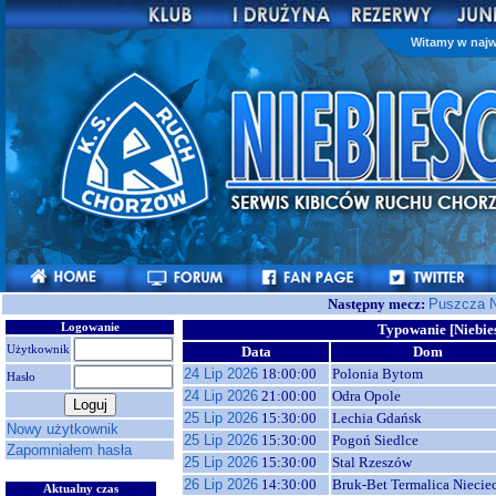
Witamy w najw
Następny mecz:
Puszcza N
Logowanie
Typowanie [Niebie
Użytkownik
Data
Dom
24 Lip 2026
18:00:00
Polonia Bytom
Hasło
24 Lip 2026
21:00:00
Odra Opole
25 Lip 2026
15:30:00
Lechia Gdańsk
Nowy użytkownik
25 Lip 2026
15:30:00
Pogoń Siedlce
Zapomniałem hasła
25 Lip 2026
15:30:00
Stal Rzeszów
26 Lip 2026
14:30:00
Bruk-Bet Termalica Niecie
Aktualny czas