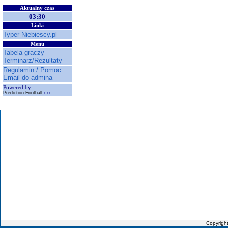
Aktualny czas
03:30
Linki
Typer Niebiescy.pl
Menu
Tabela graczy
Terminarz/Rezultaty
Regulamin / Pomoc
Email do admina
Powered by
Prediction Football
1.11
Copyrigh