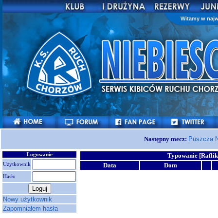
Witamy w najw
Następny mecz:
Puszcza N
Logowanie
Typowanie [Raflik
Użytkownik
Data
Dom
Hasło
Nowy użytkownik
Zapomniałem hasła