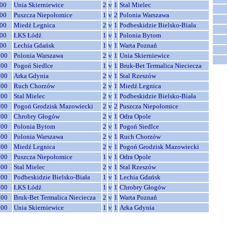
00
Unia Skierniewice
2
v
1
Stal Mielec
00
Puszcza Niepołomice
1
v
2
Polonia Warszawa
00
Miedź Legnica
2
v
1
Podbeskidzie Bielsko-Biała
00
ŁKS Łódź
1
v
1
Polonia Bytom
00
Lechia Gdańsk
1
v
1
Warta Poznań
:00
Polonia Warszawa
2
v
1
Unia Skierniewice
:00
Pogoń Siedlce
1
v
1
Bruk-Bet Termalica Nieciecza
:00
Arka Gdynia
2
v
1
Stal Rzeszów
:00
Ruch Chorzów
2
v
1
Miedź Legnica
:00
Stal Mielec
2
v
1
Podbeskidzie Bielsko-Biała
:00
Pogoń Grodzisk Mazowiecki
2
v
2
Puszcza Niepołomice
:00
Chrobry Głogów
2
v
1
Odra Opole
:00
Polonia Bytom
2
v
1
Pogoń Siedlce
:00
Polonia Warszawa
2
v
1
Ruch Chorzów
:00
Miedź Legnica
2
v
1
Pogoń Grodzisk Mazowiecki
:00
Puszcza Niepołomice
1
v
1
Odra Opole
:00
Stal Mielec
2
v
1
Stal Rzeszów
:00
Podbeskidzie Bielsko-Biała
1
v
1
Lechia Gdańsk
:00
ŁKS Łódź
1
v
1
Chrobry Głogów
:00
Bruk-Bet Termalica Nieciecza
2
v
1
Warta Poznań
:00
Unia Skierniewice
1
v
1
Arka Gdynia