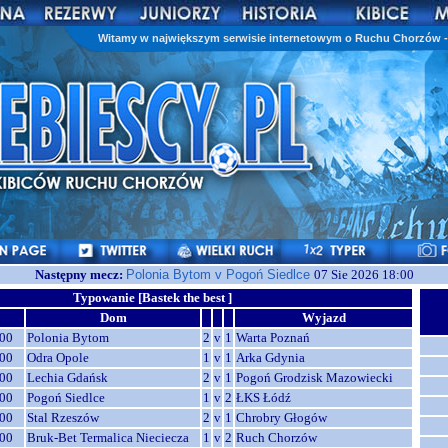
Witamy w największym serwisie internetowym o Ruchu Chorzów - 
Następny mecz:
Polonia Bytom v Pogoń Siedlce
07 Sie 2026 18:00
Typowanie [Bastek the best ]
Dom
Wyjazd
00
Polonia Bytom
2
v
1
Warta Poznań
00
Odra Opole
1
v
1
Arka Gdynia
00
Lechia Gdańsk
2
v
1
Pogoń Grodzisk Mazowiecki
00
Pogoń Siedlce
1
v
2
ŁKS Łódź
00
Stal Rzeszów
2
v
1
Chrobry Głogów
00
Bruk-Bet Termalica Nieciecza
1
v
2
Ruch Chorzów