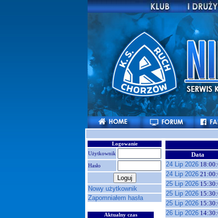
Logowanie
Użytkownik
Data
24 Lip 2026
18:00:
Hasło
24 Lip 2026
21:00:
25 Lip 2026
15:30:
Nowy użytkownik
25 Lip 2026
15:30:
Zapomniałem hasła
25 Lip 2026
15:30:
26 Lip 2026
14:30:
Aktualny czas