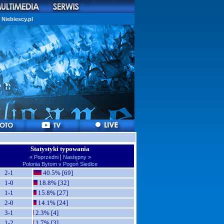
Niebiescy.pl
Statystyki typowania
|
« Poprzedni
Następny »
Polonia Bytom v Pogoń Siedlce
2-1
40.5% [69]
1-0
18.8% [32]
1-1
15.8% [27]
2-0
14.1% [24]
3-1
2.3% [4]
1-2
1.7% [3]