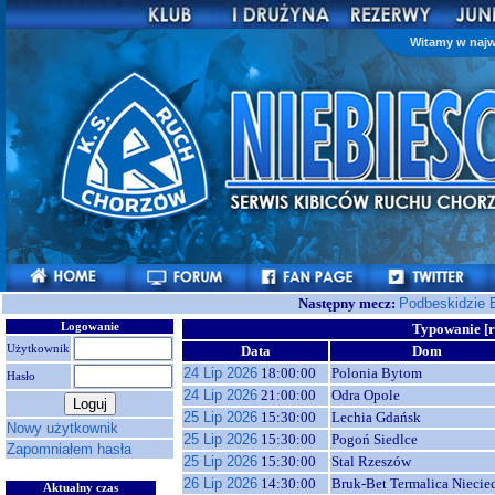
Witamy w najw
Następny mecz:
Podbeskidzie 
Logowanie
Typowanie [r
Użytkownik
Data
Dom
24 Lip 2026
18:00:00
Polonia Bytom
Hasło
24 Lip 2026
21:00:00
Odra Opole
25 Lip 2026
15:30:00
Lechia Gdańsk
Nowy użytkownik
25 Lip 2026
15:30:00
Pogoń Siedlce
Zapomniałem hasła
25 Lip 2026
15:30:00
Stal Rzeszów
26 Lip 2026
14:30:00
Bruk-Bet Termalica Niecie
Aktualny czas