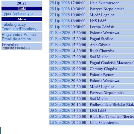
26 Lip 2026
17:00:00
Unia Skierniewice
20:23
26 Lip 2026
19:30:00
Puszcza Niepołomice
Linki
Typer Niebiescy.pl
27 Lip 2026
19:00:00
Miedź Legnica
Menu
31 Lip 2026
18:00:00
ŁKS Łódź
Tabela graczy
31 Lip 2026
20:30:00
Lechia Gdańsk
Terminarz/Rezultaty
01 Sie 2026
15:30:00
Polonia Warszawa
Regulamin / Pomoc
01 Sie 2026
15:30:00
Pogoń Siedlce
Email do admina
01 Sie 2026
15:30:00
Arka Gdynia
Powered by
Prediction Football
1.11
02 Sie 2026
14:30:00
Ruch Chorzów
02 Sie 2026
17:00:00
Stal Mielec
02 Sie 2026
19:30:00
Pogoń Grodzisk Mazowiec
03 Sie 2026
19:00:00
Chrobry Głogów
07 Sie 2026
18:00:00
Polonia Bytom
07 Sie 2026
20:30:00
Polonia Warszawa
08 Sie 2026
15:30:00
Miedź Legnica
08 Sie 2026
15:30:00
Puszcza Niepołomice
08 Sie 2026
15:30:00
Stal Mielec
08 Sie 2026
20:15:00
Podbeskidzie Bielsko-Biał
09 Sie 2026
14:30:00
ŁKS Łódź
09 Sie 2026
17:00:00
Bruk-Bet Termalica Niecie
10 Sie 2026
19:00:00
Unia Skierniewice