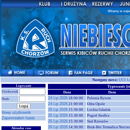
Witamy w najw
Następny mecz:
ŁKS Ł
Logowanie
Typowanie [s
Użytkownik
Data
Dom
24 Lip 2026
18:00:00
Polonia Bytom
Hasło
24 Lip 2026
21:00:00
Odra Opole
25 Lip 2026
15:30:00
Lechia Gdańsk
Nowy użytkownik
25 Lip 2026
15:30:00
Pogoń Siedlce
Zapomniałem hasła
25 Lip 2026
15:30:00
Stal Rzeszów
26 Lip 2026
14:30:00
Bruk-Bet Termalica Niecie
Aktualny czas