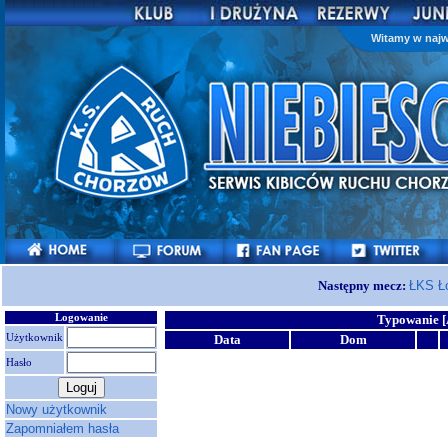
Witamy w najw
Następny mecz:
ŁKS Ł
Logowanie
Typowanie [
Użytkownik
Data
Dom
Hasło
Nowy użytkownik
Zapomniałem hasła