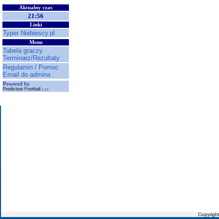
Aktualny czas
21:56
Linki
Typer Niebiescy.pl
Menu
Tabela graczy
Terminarz/Rezultaty
Regulamin / Pomoc
Email do admina
Powered by
Prediction Football
1.11
Copyrigh