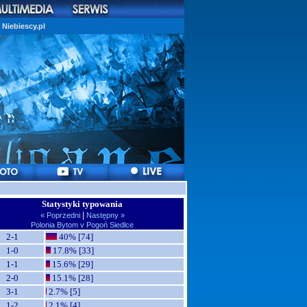
Niebiescy.pl
Statystyki typowania
|
« Poprzedni
Następny »
Polonia Bytom v Pogoń Siedlce
2-1
40% [74]
1-0
17.8% [33]
1-1
15.6% [29]
2-0
15.1% [28]
3-1
2.7% [5]
1-2
2.1% [4]