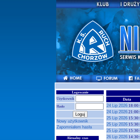
Logowanie
Użytkownik
Data
24 Lip 2026
18:00:
Hasło
24 Lip 2026
21:00:
25 Lip 2026
15:30:
Nowy użytkownik
25 Lip 2026
15:30:
Zapomniałem hasła
25 Lip 2026
15:30:
26 Lip 2026
14:30:
Aktualny czas