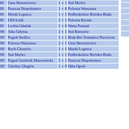
00
Unia Skierniewice
1
v
1
Stal Mielec
00
Puszcza Niepołomice
1
v
0
Polonia Warszawa
00
Miedź Legnica
1
v
1
Podbeskidzie Bielsko-Biała
00
ŁKS Łódź
2
v
1
Polonia Bytom
00
Lechia Gdańsk
1
v
0
Warta Poznań
:00
Arka Gdynia
2
v
1
Stal Rzeszów
:00
Pogoń Siedlce
1
v
1
Bruk-Bet Termalica Nieciecza
:00
Polonia Warszawa
2
v
1
Unia Skierniewice
:00
Ruch Chorzów
1
v
1
Miedź Legnica
:00
Stal Mielec
1
v
1
Podbeskidzie Bielsko-Biała
:00
Pogoń Grodzisk Mazowiecki
2
v
1
Puszcza Niepołomice
:00
Chrobry Głogów
1
v
0
Odra Opole