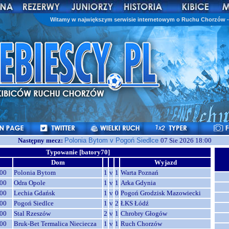
Witamy w największym serwisie internetowym o Ruchu Chorzów - 
Następny mecz:
Polonia Bytom v Pogoń Siedlce
07 Sie 2026 18:00
Typowanie [batory70]
Dom
Wyjazd
00
Polonia Bytom
1
v
1
Warta Poznań
00
Odra Opole
1
v
1
Arka Gdynia
00
Lechia Gdańsk
1
v
0
Pogoń Grodzisk Mazowiecki
00
Pogoń Siedlce
1
v
2
ŁKS Łódź
00
Stal Rzeszów
2
v
1
Chrobry Głogów
00
Bruk-Bet Termalica Nieciecza
1
v
1
Ruch Chorzów