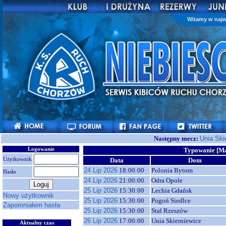
Witamy w najw
Następny mecz:
Unia Ski
Logowanie
Typowanie [Ma
Użytkownik
Data
Dom
24 Lip 2026
18:00:00
Polonia Bytom
Hasło
24 Lip 2026
21:00:00
Odra Opole
25 Lip 2026
15:30:00
Lechia Gdańsk
Nowy użytkownik
25 Lip 2026
15:30:00
Pogoń Siedlce
Zapomniałem hasła
25 Lip 2026
15:30:00
Stal Rzeszów
26 Lip 2026
17:00:00
Unia Skierniewice
Aktualny czas