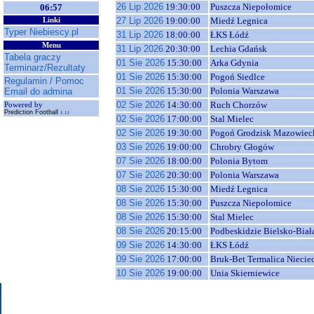
26 Lip 2026
19:30:00
Puszcza Niepołomice
06:57
27 Lip 2026
19:00:00
Miedź Legnica
Linki
Typer Niebiescy.pl
31 Lip 2026
18:00:00
ŁKS Łódź
Menu
31 Lip 2026
20:30:00
Lechia Gdańsk
Tabela graczy
01 Sie 2026
15:30:00
Arka Gdynia
Terminarz/Rezultaty
01 Sie 2026
15:30:00
Pogoń Siedlce
Regulamin / Pomoc
01 Sie 2026
15:30:00
Polonia Warszawa
Email do admina
02 Sie 2026
14:30:00
Ruch Chorzów
Powered by
Prediction Football
1.11
02 Sie 2026
17:00:00
Stal Mielec
02 Sie 2026
19:30:00
Pogoń Grodzisk Mazowiec
03 Sie 2026
19:00:00
Chrobry Głogów
07 Sie 2026
18:00:00
Polonia Bytom
07 Sie 2026
20:30:00
Polonia Warszawa
08 Sie 2026
15:30:00
Miedź Legnica
08 Sie 2026
15:30:00
Puszcza Niepołomice
08 Sie 2026
15:30:00
Stal Mielec
08 Sie 2026
20:15:00
Podbeskidzie Bielsko-Biał
09 Sie 2026
14:30:00
ŁKS Łódź
09 Sie 2026
17:00:00
Bruk-Bet Termalica Niecie
10 Sie 2026
19:00:00
Unia Skierniewice