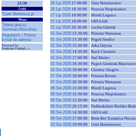
26 Lip 2026
17:00:00
Unia Skierniewice
23:39
26 Lip 2026
19:30:00
Puszcza Niepołomice
Linki
Typer Niebiescy.pl
27 Lip 2026
19:00:00
Miedź Legnica
Menu
31 Lip 2026
18:00:00
ŁKS Łódź
Tabela graczy
31 Lip 2026
20:30:00
Lechia Gdańsk
Terminarz/Rezultaty
01 Sie 2026
15:30:00
Polonia Warszawa
Regulamin / Pomoc
01 Sie 2026
15:30:00
Pogoń Siedlce
Email do admina
01 Sie 2026
15:30:00
Arka Gdynia
Powered by
Prediction Football
1.11
02 Sie 2026
14:30:00
Ruch Chorzów
02 Sie 2026
17:00:00
Stal Mielec
02 Sie 2026
19:30:00
Pogoń Grodzisk Mazowiec
03 Sie 2026
19:00:00
Chrobry Głogów
07 Sie 2026
18:00:00
Polonia Bytom
07 Sie 2026
20:30:00
Polonia Warszawa
08 Sie 2026
15:30:00
Miedź Legnica
08 Sie 2026
15:30:00
Puszcza Niepołomice
08 Sie 2026
15:30:00
Stal Mielec
08 Sie 2026
20:15:00
Podbeskidzie Bielsko-Biał
09 Sie 2026
14:30:00
ŁKS Łódź
09 Sie 2026
17:00:00
Bruk-Bet Termalica Niecie
10 Sie 2026
19:00:00
Unia Skierniewice