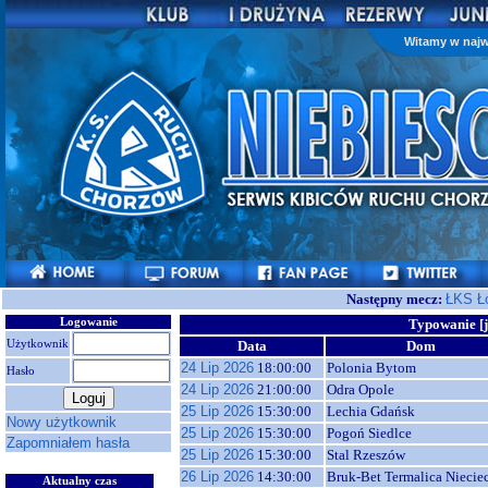
Witamy w najw
Następny mecz:
ŁKS Ł
Logowanie
Typowanie [j
Użytkownik
Data
Dom
24 Lip 2026
18:00:00
Polonia Bytom
Hasło
24 Lip 2026
21:00:00
Odra Opole
25 Lip 2026
15:30:00
Lechia Gdańsk
Nowy użytkownik
25 Lip 2026
15:30:00
Pogoń Siedlce
Zapomniałem hasła
25 Lip 2026
15:30:00
Stal Rzeszów
26 Lip 2026
14:30:00
Bruk-Bet Termalica Niecie
Aktualny czas