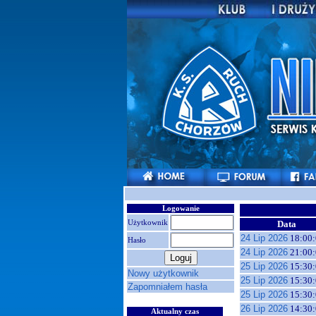
Logowanie
Użytkownik
Data
24 Lip 2026
18:00:
Hasło
24 Lip 2026
21:00:
25 Lip 2026
15:30:
Nowy użytkownik
25 Lip 2026
15:30:
Zapomniałem hasła
25 Lip 2026
15:30:
26 Lip 2026
14:30:
Aktualny czas