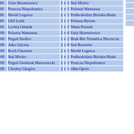
00
Unia Skierniewice
1
v
1
Stal Mielec
00
Puszcza Niepołomice
1
v
1
Polonia Warszawa
00
Miedź Legnica
2
v
1
Podbeskidzie Bielsko-Biała
00
ŁKS Łódź
2
v
1
Polonia Bytom
00
Lechia Gdańsk
1
v
1
Warta Poznań
:00
Polonia Warszawa
2
v
0
Unia Skierniewice
:00
Pogoń Siedlce
1
v
2
Bruk-Bet Termalica Nieciecza
:00
Arka Gdynia
2
v
0
Stal Rzeszów
:00
Ruch Chorzów
2
v
1
Miedź Legnica
:00
Stal Mielec
1
v
1
Podbeskidzie Bielsko-Biała
:00
Pogoń Grodzisk Mazowiecki
1
v
1
Puszcza Niepołomice
:00
Chrobry Głogów
2
v
1
Odra Opole