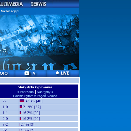
Niebiescy.pl
Statystyki typowania
|
« Poprzedni
Następny »
Polonia Bytom v Pogoń Siedlce
2-1
37.3% [46]
1-0
21.9% [27]
1-1
16.2% [20]
2-0
16.2% [20]
3-2
2.4% [3]
3-1
1.6% [2]