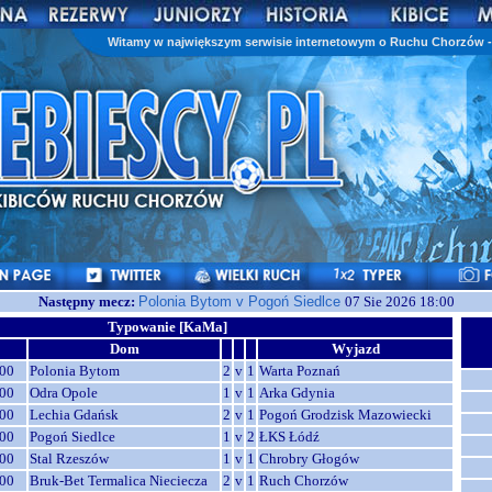
Witamy w największym serwisie internetowym o Ruchu Chorzów - 
Następny mecz:
Polonia Bytom v Pogoń Siedlce
07 Sie 2026 18:00
Typowanie [KaMa]
Dom
Wyjazd
00
Polonia Bytom
2
v
1
Warta Poznań
00
Odra Opole
1
v
1
Arka Gdynia
00
Lechia Gdańsk
2
v
1
Pogoń Grodzisk Mazowiecki
00
Pogoń Siedlce
1
v
2
ŁKS Łódź
00
Stal Rzeszów
1
v
1
Chrobry Głogów
00
Bruk-Bet Termalica Nieciecza
2
v
1
Ruch Chorzów